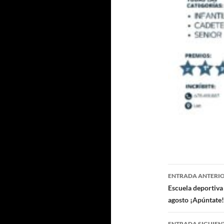
Navegaci
ENTRADA ANTERI
de
Escuela deportiva 
agosto ¡Apúntate!
entradas
ENTRADA SIGUIEN