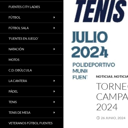
FUENTES CITY LADIES
FÚTBOL
FÚTBOL SALA
‘FUENTES EN JUEGO’
NATACIÓN
MOTOS
C.D. OBÚLCULA
NOTICIAS
,
NOTICIA
LA CANTERA
TORNEO
PÁDEL
CAMPA
TENIS
2024
TENIS DE MESA
26 JUNIO, 2024
VETERANOS FÚTBOL FUENTES