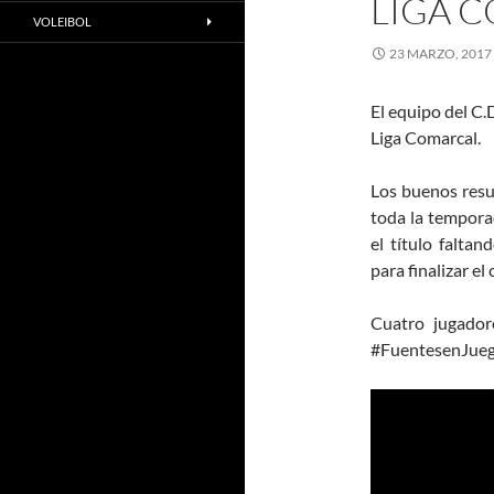
LIGA 
VOLEIBOL
23 MARZO, 2017
El equipo del C
Liga Comarcal.
Los buenos resu
toda la tempora
el título faltan
para finalizar e
Cuatro jugador
#FuentesenJuego