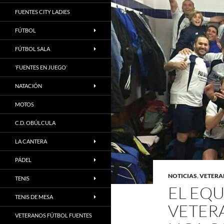
FUENTES CITY LADIES
FÚTBOL
FÚTBOL SALA
‘FUENTES EN JUEGO’
NATACIÓN
MOTOS
C.D. OBÚLCULA
LA CANTERA
PÁDEL
NOTICIAS
,
VETERA
TENIS
EL EQU
TENIS DE MESA
VETER
VETERANOS FÚTBOL FUENTES