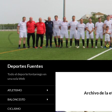
Saltar
al
contenido
Buscar
Deportes Fuentes
Todo el deporte fontaniego en
una sola Web
ATLETISMO
Archivo de la e
BALONCESTO
CICLISMO