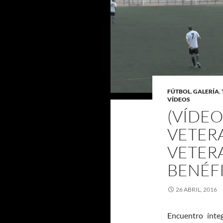
FÚTBOL
,
GALERÍA
,
VÍDEOS
(VÍDEO
VETERA
VETERA
BENÉFI
26 ABRIL, 2016
Encuentro ínteg