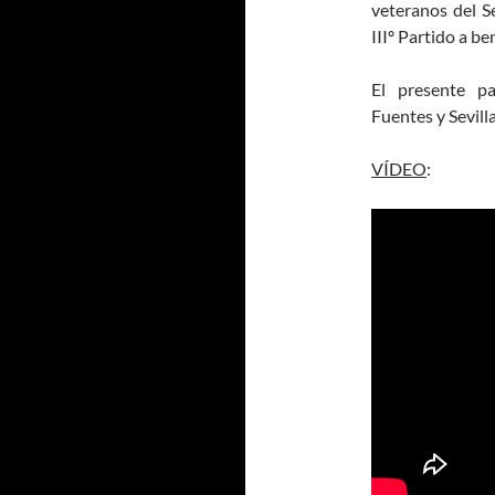
veteranos del Se
IIIº Partido a be
El presente pa
Fuentes y Sevilla
VÍDEO
: