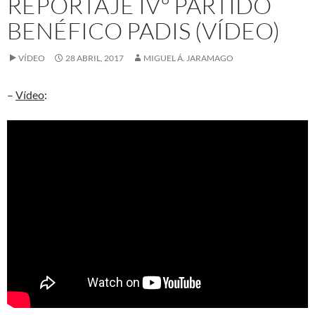
REPORTAJE IVº PARTIDO
BENÉFICO PADIS (VÍDEO)
VÍDEO
28 ABRIL, 2017
MIGUEL Á. JARAMAGO
–
Vídeo
: