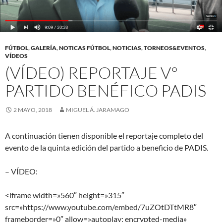
FÚTBOL
,
GALERÍA
,
NOTICAS FÚTBOL
,
NOTICIAS
,
TORNEOS&EVENTOS
,
VÍDEOS
(VÍDEO) REPORTAJE Vº
PARTIDO BENÉFICO PADIS
2 MAYO, 2018
MIGUEL Á. JARAMAGO
A continuación tienen disponible el reportaje completo del
evento de la quinta edición del partido a beneficio de PADIS.
– VÍDEO:
<iframe width=»560″ height=»315″
src=»https://www.youtube.com/embed/7uZOtDTtMR8″
frameborder=»0″ allow=»autoplay; encrypted-media»