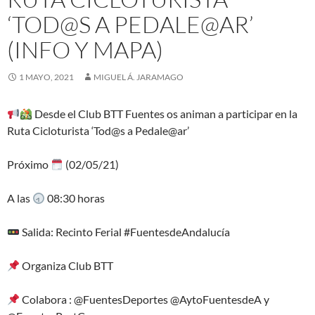
‘TOD@S A PEDALE@AR’
(INFO Y MAPA)
1 MAYO, 2021
MIGUEL Á. JARAMAGO
Desde el Club BTT Fuentes os animan a participar en la
Ruta Cicloturista ‘Tod@s a Pedale@ar’
Próximo
(02/05/21)
A las
08:30 horas
Salida: Recinto Ferial #FuentesdeAndalucía
Organiza Club BTT
Colabora : @FuentesDeportes @AytoFuentesdeA y