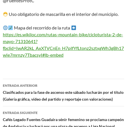
@FuentesProtC
Uso obligatorio de mascarilla en el interior del municipio.
Mapa del recorrido de la ruta
https://es.wikiloc.com/rutas-mountain-bike/cicloturista-2-de-
mayo-71310641?
fbclid=IwAR2kL_AxXTVCnEn_H7pIfYfLtonz2sztxgWh3gBh17
wIe7mrnzy7TbacsyI#lb-embed
Navegación
ENTRADA ANTERIOR
de
Clasificados para la fase de ascenso este sábado lucharán por el título
(Galería gráfica, vídeo del partido y reportaje con valoraciones)
entradas
ENTRADA SIGUIENTE
Cafés Legado Fuentes Guadaira sénir femenino se proclama campeón
de Andalucía y luchará por una plaza de ascenso a Liga Nacional