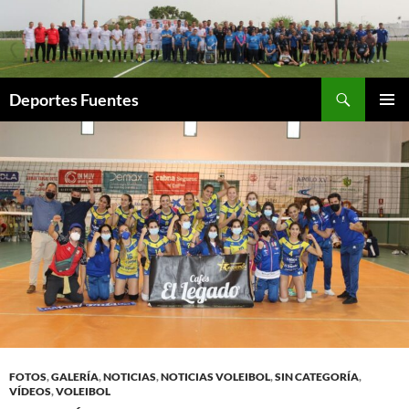
Saltar
al
contenido
Buscar
Deportes Fuentes
MENÚ
PRINCI
FOTOS
,
GALERÍA
,
NOTICIAS
,
NOTICIAS VOLEIBOL
,
SIN CATEGORÍA
,
VÍDEOS
,
VOLEIBOL