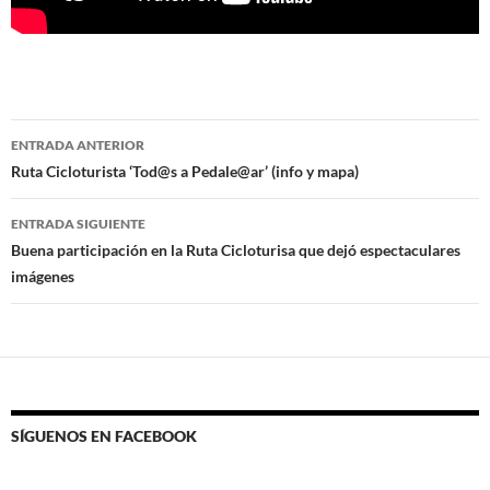
Navegación
ENTRADA ANTERIOR
de
Ruta Cicloturista ‘Tod@s a Pedale@ar’ (info y mapa)
entradas
ENTRADA SIGUIENTE
Buena participación en la Ruta Cicloturisa que dejó espectaculares
imágenes
SÍGUENOS EN FACEBOOK