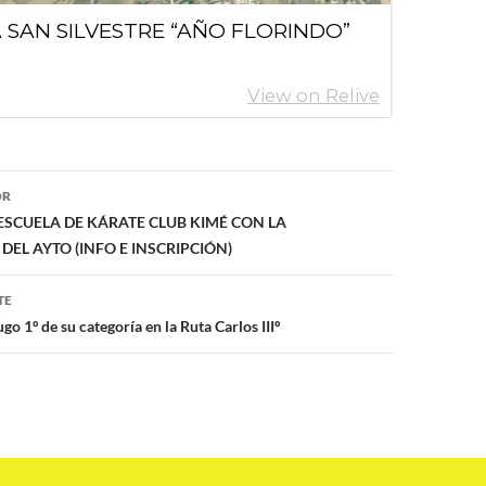
ón
OR
ESCUELA DE KÁRATE CLUB KIMÉ CON LA
EL AYTO (INFO E INSCRIPCIÓN)
TE
o 1º de su categoría en la Ruta Carlos IIIº