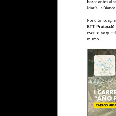
horas antes
al s
María La Blanca.
Por último,
agra
BTT, Protección 
evento, ya que si
mismo.