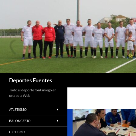
Saltar
al
contenido
Buscar
Deportes Fuentes
Todo el deporte fontaniego en
una sola Web
ATLETISMO
BALONCESTO
CICLISMO