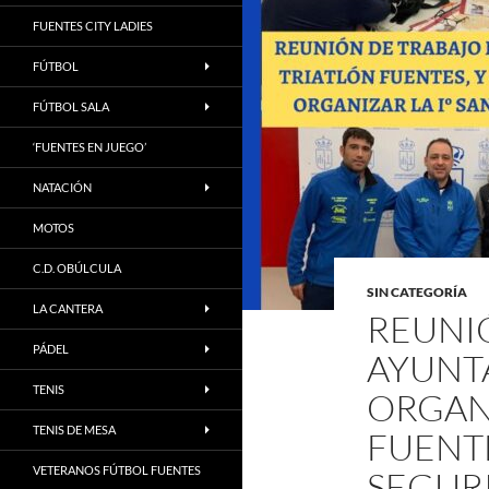
FUENTES CITY LADIES
FÚTBOL
FÚTBOL SALA
‘FUENTES EN JUEGO’
NATACIÓN
MOTOS
C.D. OBÚLCULA
SIN CATEGORÍA
LA CANTERA
REUNI
PÁDEL
AYUNT
TENIS
ORGAN
TENIS DE MESA
FUENTE
VETERANOS FÚTBOL FUENTES
SEGUR