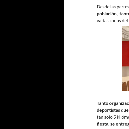
Desde las partes
población, tant
varias zonas del
Tanto organizac
deportistas que
tan solo 5 kilóm
fiesta, se entr