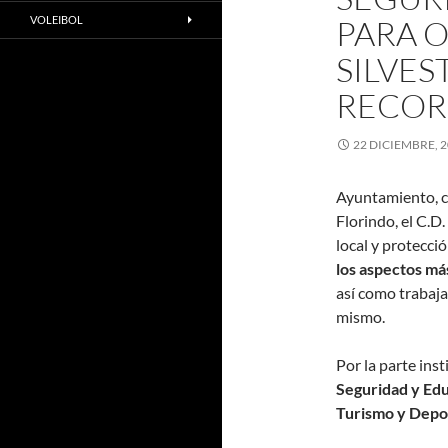
VOLEIBOL
PARA O
SILVES
RECOR
22 DICIEMBRE, 
Ayuntamiento, cl
Florindo, el C.D.
local y protecci
los aspectos má
así como trabaja
mismo.
Por la parte ins
Seguridad y Edu
Turismo y Depo