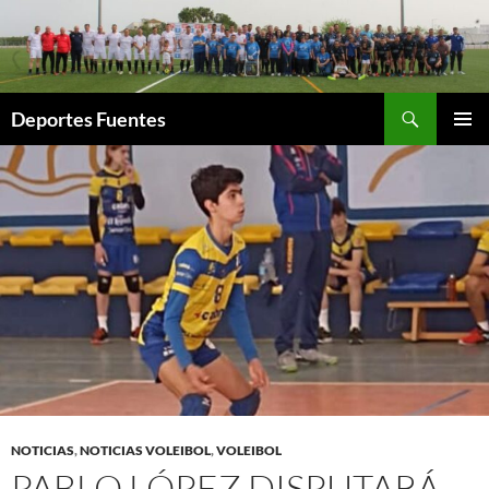
Saltar
al
contenido
Buscar
Deportes Fuentes
MENÚ
PRINCI
NOTICIAS
,
NOTICIAS VOLEIBOL
,
VOLEIBOL
PABLO LÓPEZ DISPUTARÁ