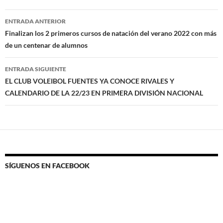
Navegación
ENTRADA ANTERIOR
de
Finalizan los 2 primeros cursos de natación del verano 2022 con más
de un centenar de alumnos
entradas
ENTRADA SIGUIENTE
EL CLUB VOLEIBOL FUENTES YA CONOCE RIVALES Y
CALENDARIO DE LA 22/23 EN PRIMERA DIVISIÓN NACIONAL
SÍGUENOS EN FACEBOOK