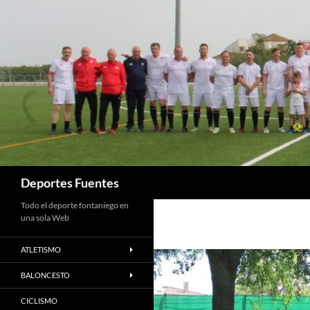
Saltar
al
contenido
Buscar
Deportes Fuentes
Todo el deporte fontaniego en
una sola Web
ATLETISMO
BALONCESTO
CICLISMO