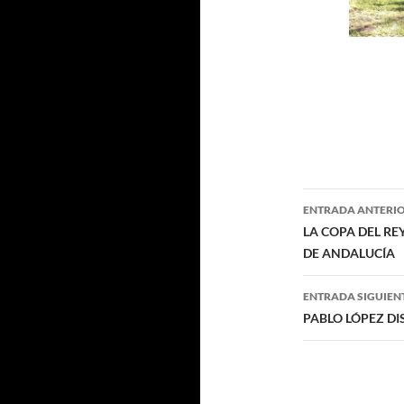
Navegaci
ENTRADA ANTERI
de
LA COPA DEL RE
DE ANDALUCÍA
entradas
ENTRADA SIGUIEN
PABLO LÓPEZ D