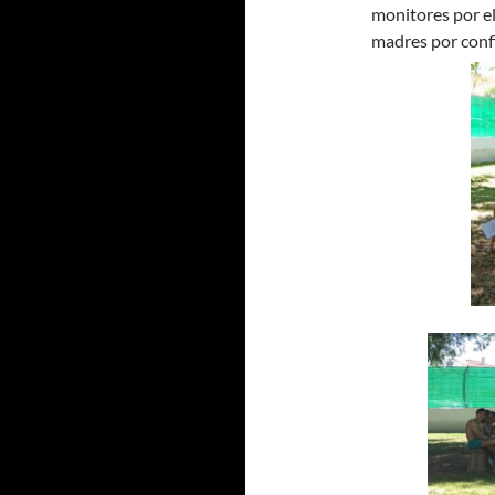
monitores por el
madres por conf