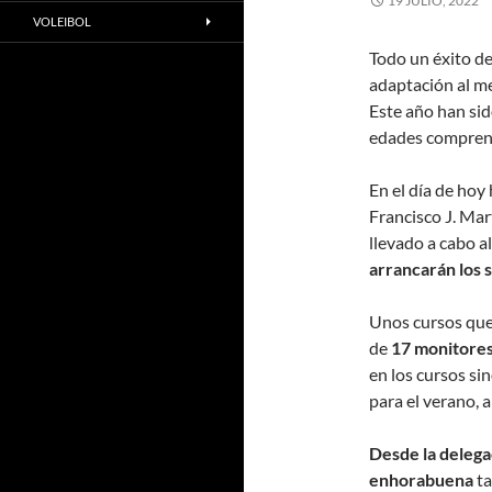
19 JULIO, 2022
VOLEIBOL
Todo un éxito de
adaptación al me
Este año han si
edades comprendi
En el día de hoy
Francisco J. Mar
llevado a cabo a
arrancarán los s
Unos cursos qu
de
17 monitores
en los cursos si
para el verano, a
Desde la delega
enhorabuena
ta