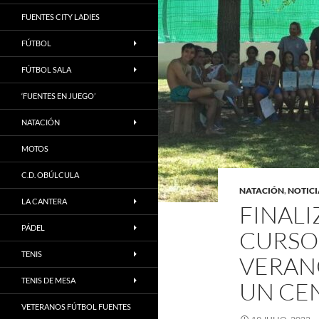
FUENTES CITY LADIES
FÚTBOL
FÚTBOL SALA
‘FUENTES EN JUEGO’
NATACIÓN
MOTOS
C.D. OBÚLCULA
NATACIÓN
,
NOTICI
LA CANTERA
FINALI
PÁDEL
CURSO
TENIS
VERAN
TENIS DE MESA
UN CE
VETERANOS FÚTBOL FUENTES