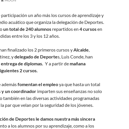
MOON
 participación un año más los cursos de aprendizaje y
dio acuático que organiza la delegación de Deportes.
do
un total de 240 alumnos
repartidos en
4 cursos
en
das entre los 3 y los 12 años.
 han finalizado los 2 primeros cursos y
Alcalde
,
tínez, y
delegado de Deporte
s, Luis Conde, han
l
entrega de diplomas.
Y a partir de
mañana
iguientes 2 cursos.
e además
fomentan el empleo
ya que hasta un total
 y un coordinador
imparten sus enseñanzas no solo
no también en las diversas actividades programadas
 la par que velan por la seguridad de los jóvenes.
ción de Deportes le damos nuestra más sincera
nto a los alumnos por su aprendizaje, como a los