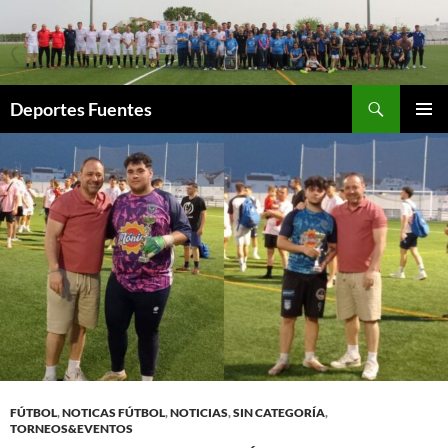
Saltar
al
contenido
Buscar
Deportes Fuentes
MENÚ
PRINCI
FÚTBOL
,
NOTICAS FÚTBOL
,
NOTICIAS
,
SIN CATEGORÍA
,
TORNEOS&EVENTOS