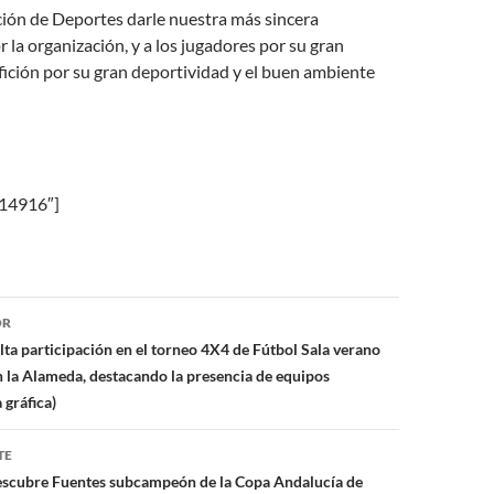
ción de Deportes darle nuestra más sincera
la organización, y a los jugadores por su gran
 afición por su gran deportividad y el buen ambiente
»14916″]
ón
OR
lta participación en el torneo 4X4 de Fútbol Sala verano
 la Alameda, destacando la presencia de equipos
 gráfica)
TE
escubre Fuentes subcampeón de la Copa Andalucía de