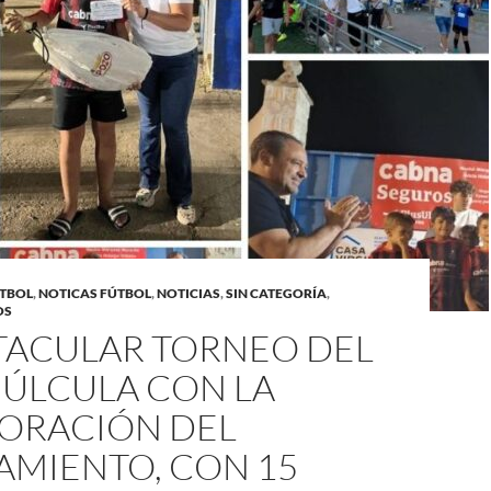
TBOL
,
NOTICAS FÚTBOL
,
NOTICIAS
,
SIN CATEGORÍA
,
OS
TACULAR TORNEO DEL
BÚLCULA CON LA
ORACIÓN DEL
AMIENTO, CON 15