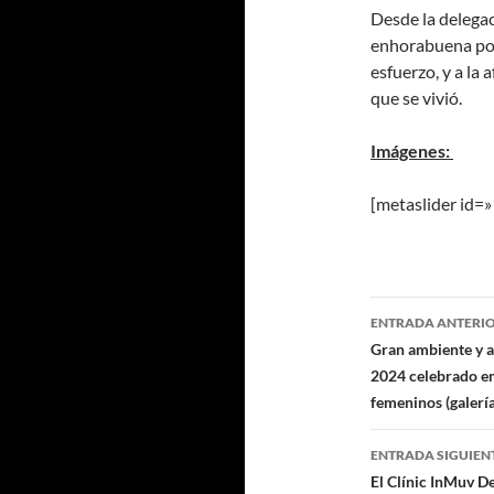
Desde la delega
enhorabuena por 
esfuerzo, y a la
que se vivió.
Imágenes:
[metaslider id=
Navegaci
ENTRADA ANTERI
de
Gran ambiente y a
2024 celebrado en
entradas
femeninos (galería
ENTRADA SIGUIEN
El Clínic InMuv D