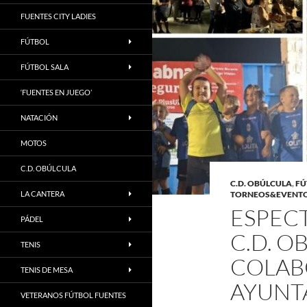
FUENTES CITY LADIES
FÚTBOL
FÚTBOL SALA
‘FUENTES EN JUEGO’
NATACIÓN
MOTOS
C.D. OBÚLCULA
C.D. OBÚLCULA
,
FÚ
LA CANTERA
TORNEOS&EVENT
ESPEC
PÁDEL
C.D. O
TENIS
COLAB
TENIS DE MESA
AYUNT
VETERANOS FÚTBOL FUENTES