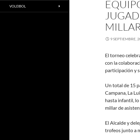
EQUIPO
VOLEIBOL
JUGADO
MILLAR
9 SEPTIEMBRE, 2
El torneo celebr
con la colaborac
participación y 
Un total de 15 p
Campana, La Lui
hasta infantil, 
millar de asiste
El Alcalde y del
trofeos junto a 