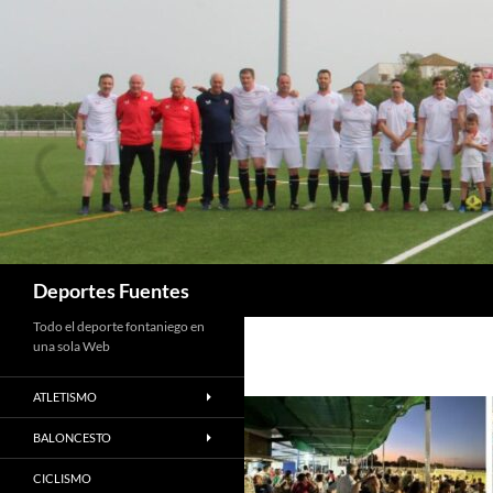
Saltar
al
contenido
Buscar
Deportes Fuentes
Todo el deporte fontaniego en
una sola Web
ATLETISMO
BALONCESTO
CICLISMO