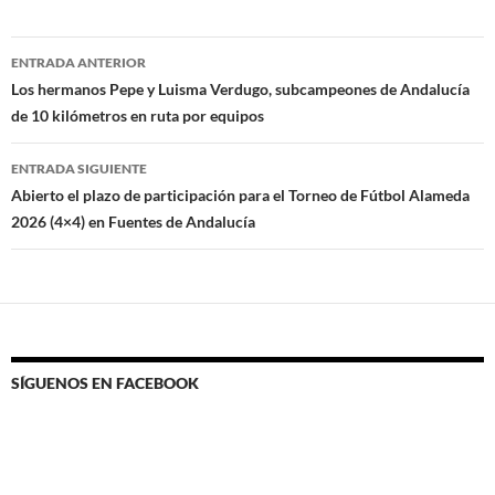
Navegación
ENTRADA ANTERIOR
de
Los hermanos Pepe y Luisma Verdugo, subcampeones de Andalucía
de 10 kilómetros en ruta por equipos
entradas
ENTRADA SIGUIENTE
Abierto el plazo de participación para el Torneo de Fútbol Alameda
2026 (4×4) en Fuentes de Andalucía
SÍGUENOS EN FACEBOOK