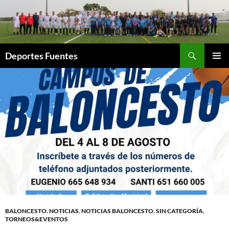
Saltar
al
contenido
Buscar
Deportes Fuentes
MENÚ
PRINCI
BALONCESTO
,
NOTICIAS
,
NOTICIAS BALONCESTO
,
SIN CATEGORÍA
,
TORNEOS&EVENTOS