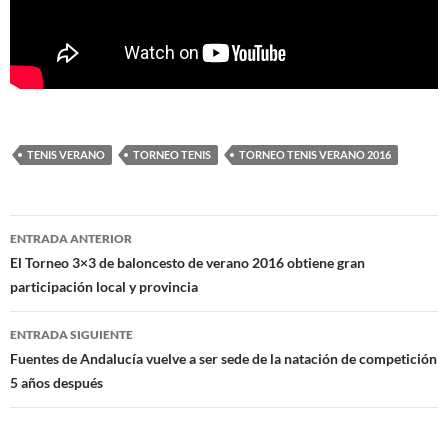
TENIS VERANO
TORNEO TENIS
TORNEO TENIS VERANO 2016
Navegación
ENTRADA ANTERIOR
de
El Torneo 3×3 de baloncesto de verano 2016 obtiene gran
participación local y provincia
entradas
ENTRADA SIGUIENTE
Fuentes de Andalucía vuelve a ser sede de la natación de competición
5 años después