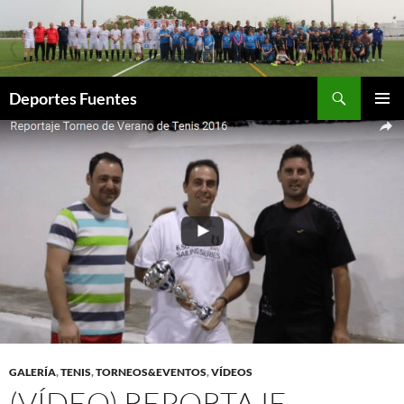
Saltar
al
contenido
Buscar
Deportes Fuentes
MENÚ
PRINCI
GALERÍA
,
TENIS
,
TORNEOS&EVENTOS
,
VÍDEOS
(VÍDEO) REPORTAJE