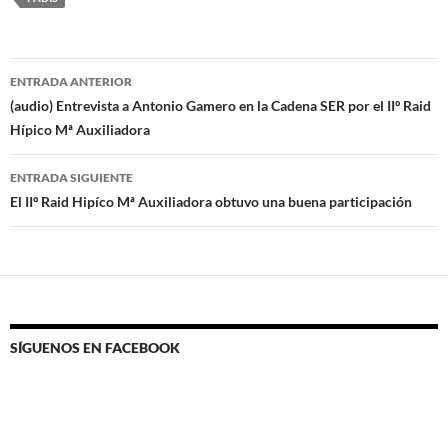
Navegación
ENTRADA ANTERIOR
de
(audio) Entrevista a Antonio Gamero en la Cadena SER por el IIº Raid
Hípico Mª Auxiliadora
entradas
ENTRADA SIGUIENTE
El IIº Raid Hipíco Mª Auxiliadora obtuvo una buena participación
SÍGUENOS EN FACEBOOK