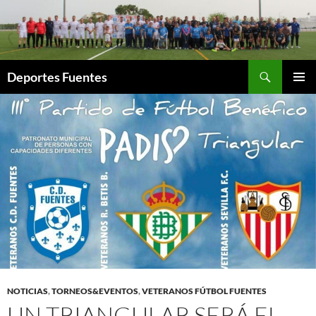
Saltar
al
contenido
Buscar
Deportes Fuentes
MENÚ
PRINCI
NOTICIAS
,
TORNEOS&EVENTOS
,
VETERANOS FÚTBOL FUENTES
UN TRIANGULAR SERÁ EL