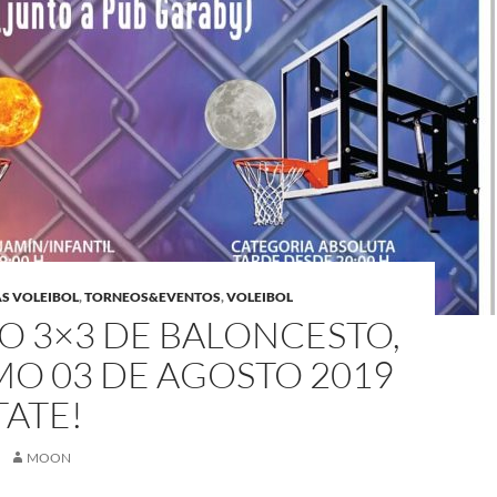
AS VOLEIBOL
,
TORNEOS&EVENTOS
,
VOLEIBOL
O 3×3 DE BALONCESTO,
MO 03 DE AGOSTO 2019
TATE!
MOON