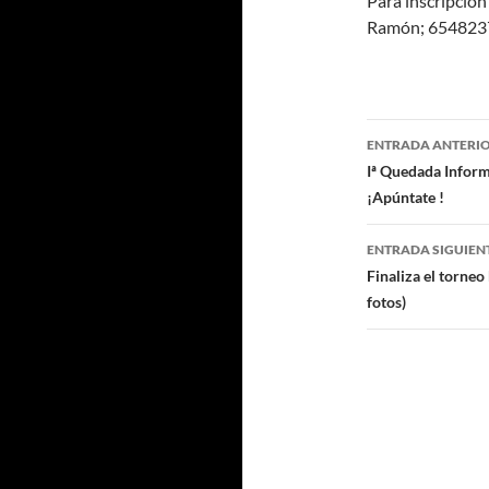
Para inscripción
Ramón; 6548237
Navegaci
ENTRADA ANTERI
de
Iª Quedada Inform
¡Apúntate !
entradas
ENTRADA SIGUIEN
Finaliza el torneo
fotos)