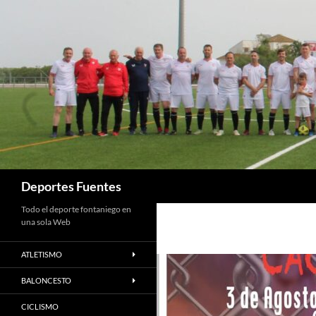
Saltar
al
contenido
Buscar
Deportes Fuentes
Todo el deporte fontaniego en
una sola Web
ATLETISMO
BALONCESTO
CICLISMO