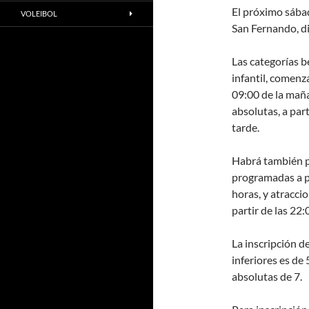
El próximo sábad
VOLEIBOL
San Fernando, di
Las categorías b
infantil, comenza
09:00 de la maña
absolutas, a part
tarde.
Habrá también p
programadas a pa
horas, y atracci
partir de las 22:
La inscripción de
inferiores es de 
absolutas de 7.