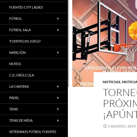
FUENTES CITY LADIES
FÚTBOL
FÚTBOL SALA
‘FUENTES EN JUEGO’
NATACIÓN
MOTOS
C.D. OBÚLCULA
NOTICIAS
,
NOTICI
LA CANTERA
TORNE
PÁDEL
PRÓXI
TENIS
¡APÚN
TENIS DE MESA
1 AGOSTO, 2019
VETERANOS FÚTBOL FUENTES