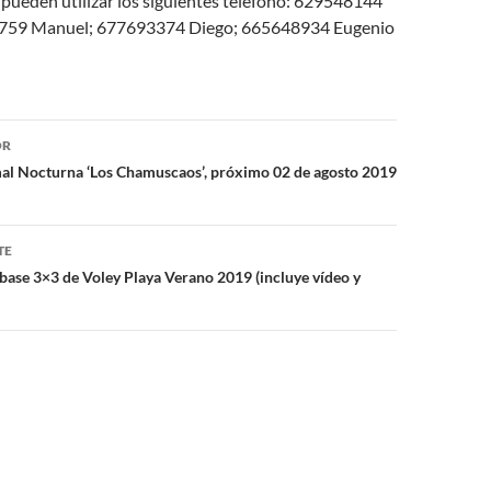
 pueden utilizar los siguientes teléfono: 629548144
59 Manuel; 677693374 Diego; 665648934 Eugenio
ón
OR
al Nocturna ‘Los Chamuscaos’, próximo 02 de agosto 2019
TE
 base 3×3 de Voley Playa Verano 2019 (incluye vídeo y