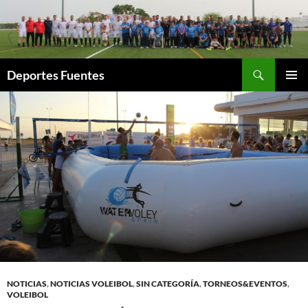
Saltar
al
contenido
Buscar
Deportes Fuentes
MENÚ
PRINCI
NOTICIAS
,
NOTICIAS VOLEIBOL
,
SIN CATEGORÍA
,
TORNEOS&EVENTOS
,
VOLEIBOL