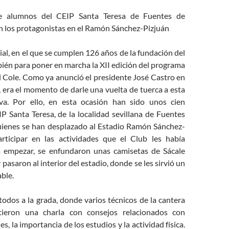
e alumnos del CEIP Santa Teresa de Fuentes de
n los protagonistas en el Ramón Sánchez-Pizjuán
ial, en el que se cumplen 126 años de la fundación del
bién para poner en marcha la XII edición del programa
l Cole. Como ya anunció el presidente José Castro en
 era el momento de darle una vuelta de tuerca a esta
tiva. Por ello, en esta ocasión han sido unos cien
P Santa Teresa, de la localidad sevillana de Fuentes
uienes se han desplazado al Estadio Ramón Sánchez-
rticipar en las actividades que el Club les había
a empezar, se enfundaron unas camisetas de Sácale
 pasaron al interior del estadio, donde se les sirvió un
ble.
odos a la grada, donde varios técnicos de la cantera
artieron una charla con consejos relacionados con
s, la importancia de los estudios y la actividad física.