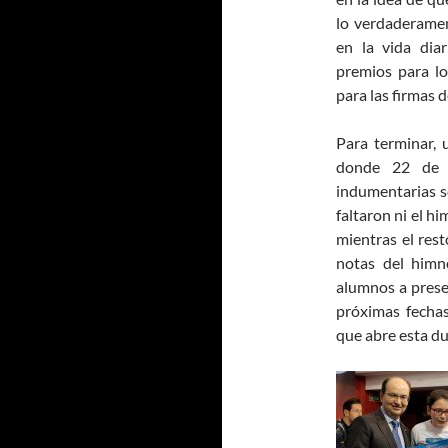
lo verdaderamen
en la vida dia
premios para lo
para las firmas 
Para terminar, 
donde 22 de l
indumentarias se
faltaron ni el h
mientras el res
notas del himn
alumnos a prese
próximas fechas
que abre esta du