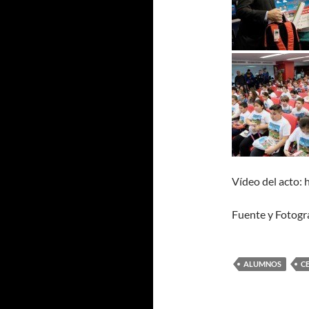
Vídeo del acto: 
Fuente y Fotogra
ALUMNOS
C