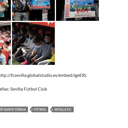
http://fcsevilla.globalstudio.es/embed/igeERc
fías: Sevilla Fútbol Club
EIP SANTA TERESA
FÚTBOL
SEVILLA F.C.