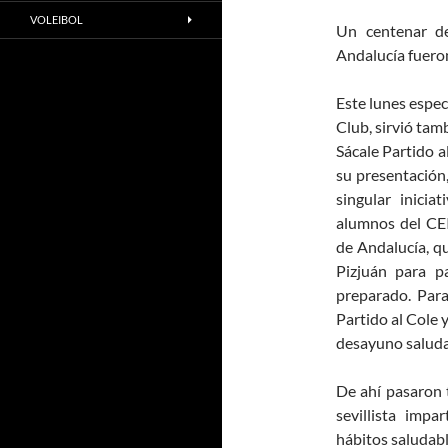
VOLEIBOL
Un centenar d
Andalucía fuero
Este lunes espec
Club, sirvió tam
Sácale Partido a
su presentación,
singular inicia
alumnos del CEI
de Andalucía, q
Pizjuán para pa
preparado. Par
Partido al Cole y
desayuno saluda
De ahí pasaron t
sevillista imp
hábitos saludable