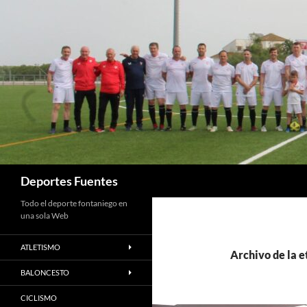
Saltar
al
contenido
Buscar
Deportes Fuentes
Todo el deporte fontaniego en
una sola Web
ATLETISMO
Archivo de la et
BALONCESTO
CICLISMO