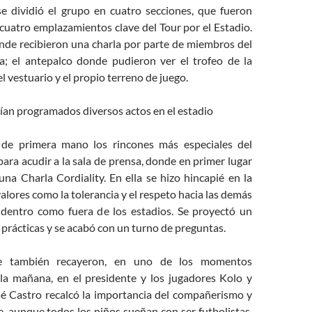
e dividió el grupo en cuatro secciones, que fueron
cuatro emplazamientos clave del Tour por el Estadio.
nde recibieron una charla por parte de miembros del
a; el antepalco donde pudieron ver el trofeo de la
l vestuario y el propio terreno de juego.
ían programados diversos actos en el estadio
 de primera mano los rincones más especiales del
para acudir a la sala de prensa, donde en primer lugar
una Charla Cordiality. En ella se hizo hincapié en la
alores como la tolerancia y el respeto hacia las demás
o dentro como fuera de los estadios. Se proyectó un
prácticas y se acabó con un turno de preguntas.
e también recayeron, en uno de los momentos
la mañana, en el presidente y los jugadores Kolo y
é Castro recalcó la importancia del compañerismo y
e, aunque todos los niños sueñan con ser futbolistas,