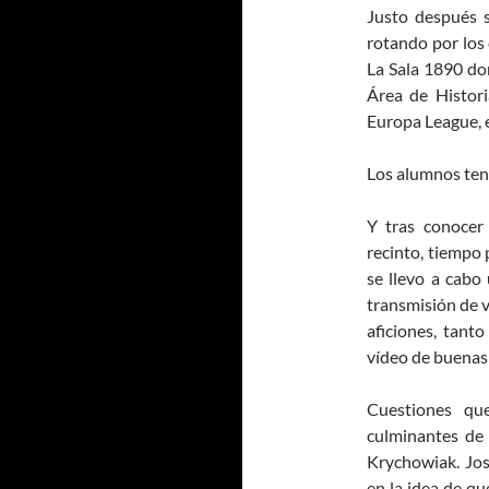
Justo después s
rotando por los 
La Sala 1890 do
Área de Histori
Europa League, e
Los alumnos ten
Y tras conocer
recinto, tiempo 
se llevo a cabo 
transmisión de v
aficiones, tant
vídeo de buenas 
Cuestiones qu
culminantes de 
Krychowiak. Jos
en la idea de qu