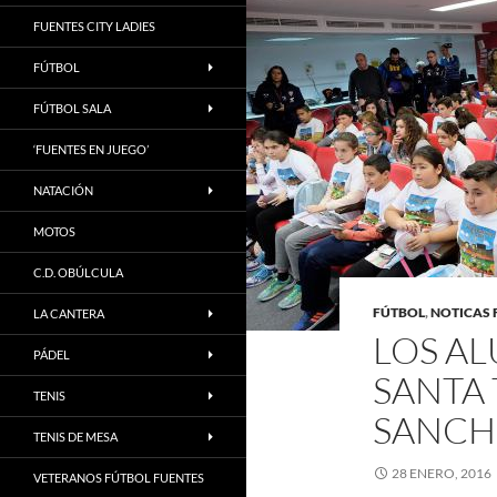
FUENTES CITY LADIES
FÚTBOL
FÚTBOL SALA
‘FUENTES EN JUEGO’
NATACIÓN
MOTOS
C.D. OBÚLCULA
FÚTBOL
,
NOTICAS 
LA CANTERA
LOS AL
PÁDEL
SANTA 
TENIS
SANCH
TENIS DE MESA
28 ENERO, 2016
VETERANOS FÚTBOL FUENTES