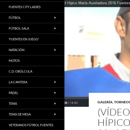
FUENTES CITY LADIES
FÚTBOL
FÚTBOL SALA
‘FUENTES EN JUEGO’
NATACIÓN
MOTOS
C.D. OBÚLCULA
LA CANTERA
PÁDEL
GALERÍA
,
TORNEO
TENIS
(VÍDEO
TENIS DE MESA
HÍPICO
VETERANOS FÚTBOL FUENTES