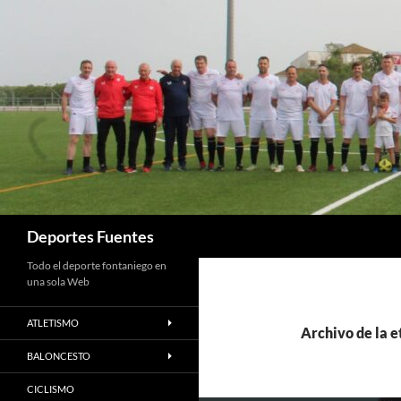
Saltar
al
contenido
Buscar
Deportes Fuentes
Todo el deporte fontaniego en
una sola Web
ATLETISMO
Archivo de la e
BALONCESTO
CICLISMO