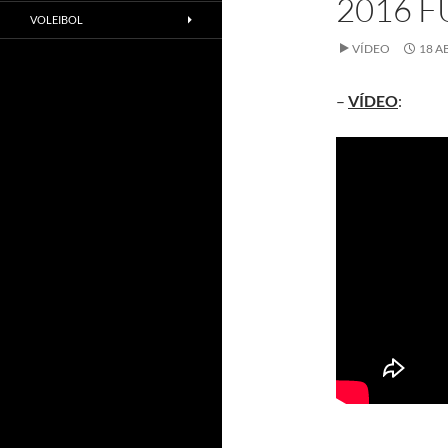
2016 
VOLEIBOL
VÍDEO
18 A
–
VÍDEO
: