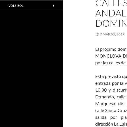
CALLES
VOLEIBOL
ANDAL
DOMI
7 MARZO, 2017
El próximo domi
MONCLOVA DESER
por las calles d
Está previsto qu
entrada por la v
10:30 y discurr
Fernando, calle
Marquesa de Es
calle Santa Cruz
salida por pl
dirección La Lui