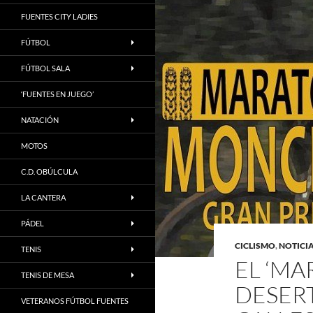
FUENTES CITY LADIES
FÚTBOL
FÚTBOL SALA
‘FUENTES EN JUEGO’
NATACIÓN
MOTOS
C.D. OBÚLCULA
LA CANTERA
PÁDEL
CICLISMO
,
NOTICI
TENIS
EL ‘M
TENIS DE MESA
DESERT
VETERANOS FÚTBOL FUENTES