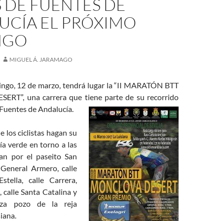
 DE FUENTES DE
UCÍA EL PRÓXIMO
NGO
MIGUEL Á. JARAMAGO
ngo, 12 de marzo, tendrá lugar la “II MARATÓN BTT
T”, una carrera que tiene parte de su recorrido
e Fuentes de Andalucía.
e los ciclistas hagan su
ía verde en torno a las
an por el paseito San
 General Armero, calle
tella, calle Carrera,
, calle Santa Catalina y
aza pozo de la reja
siana.