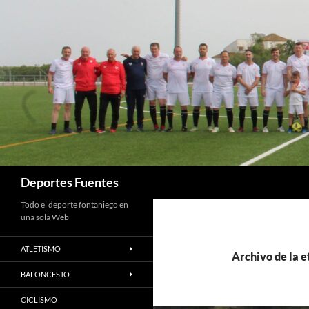
Saltar
al
contenido
Buscar
Deportes Fuentes
Todo el deporte fontaniego en
una sola Web
ATLETISMO
Archivo de la 
BALONCESTO
CICLISMO