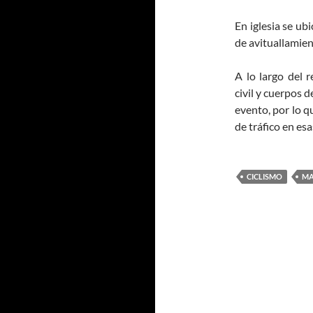
En iglesia se u
de avituallamien
A lo largo del r
civil y cuerpos 
evento, por lo 
de tráfico en esa
CICLISMO
MA