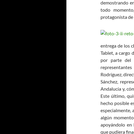
demostrando ent
todo momento, 
protagonista de 
entrega de los c
Tablet, a cargo 
por parte del 
representantes
Rodríguez, direc
Sánchez, repres
Andalucía y, cóm
Este último, qu
hecho posible es
especialmente, 
algún momento 
apoyándolo en 
que pudiera fina