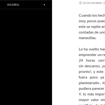
20 DICIEMBRE, 
VOLEIBOL
Cuando los hech
muy pocos pueda
este se repite e
contadas de unos
manecillas.
Lo ha vuelto hac
emprender un r
24 horas corr
sin descanso, ¡s
pronto!, y este
fuera poco ya
planteárselo-, 
pudiera parecer
Y, lo más impor
mayor valor si