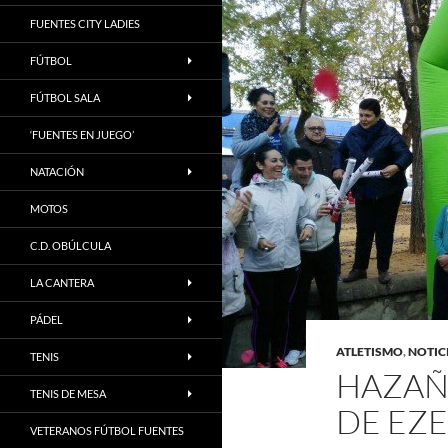
FUENTES CITY LADIES
FÚTBOL
FÚTBOL SALA
‘FUENTES EN JUEGO’
NATACIÓN
MOTOS
C.D. OBÚLCULA
LA CANTERA
PÁDEL
ATLETISMO
,
NOTIC
TENIS
HAZAÑA
TENIS DE MESA
DE EZ
VETERANOS FÚTBOL FUENTES