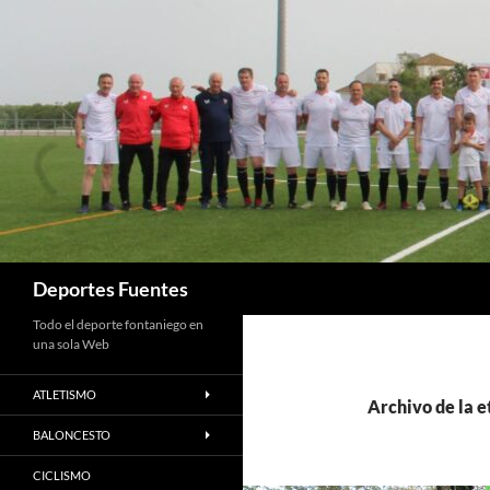
Saltar
al
contenido
Buscar
Deportes Fuentes
Todo el deporte fontaniego en
una sola Web
ATLETISMO
Archivo de la e
BALONCESTO
CICLISMO