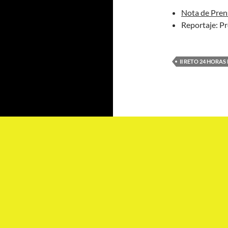
Nota de Pren
Reportaje: 
II RETO 24 HORA