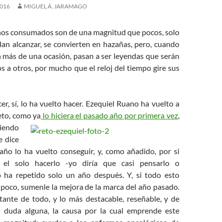
2016
MIGUEL Á. JARAMAGO
os consumados son de una magnitud que pocos, solo
n alcanzar, se convierten en hazañas, pero, cuando
n más de una ocasión, pasan a ser leyendas que serán
 a otros, por mucho que el reloj del tiempo gire sus
er, sí, lo ha vuelto hacer. Ezequiel Ruano ha vuelto a
eto, como ya
lo hiciera el pasado año por primera vez
,
iendo
e dice
 año lo ha vuelto conseguir, y, como añadido, por si
 el solo hacerlo -yo diría que casi pensarlo o
lo ha repetido solo un año después. Y, si todo esto
 poco, sumenle la mejora de la marca del año pasado.
tante de todo, y lo más destacable, reseñable, y de
n duda alguna, la causa por la cual emprende este