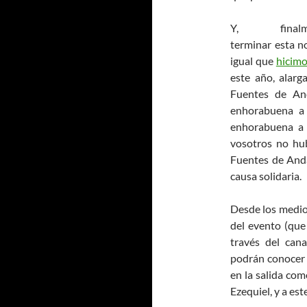
Y, finalme
terminar esta no
igual que
hicimo
este año, alarg
Fuentes de And
enhorabuena a 
enhorabuena a 
vosotros no hub
Fuentes de Anda
causa solidaria.
Desde los medio
del evento (que
través del cana
podrán conocer 
en la salida como
Ezequiel, y a est