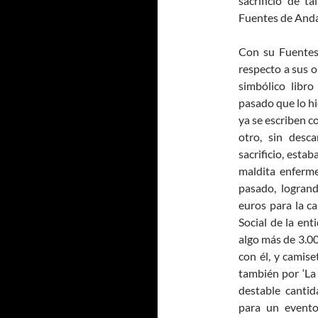
sacrificio de t
Fuentes de Anda
Con su Fuentes
respecto a sus o
simbólico libro
pasado que lo hi
ya se escriben co
otro, sin desc
sacrificio, esta
maldita enferm
pasado, logran
euros para la c
Social de la ent
algo más de 3.00
con él, y camis
también por ‘La 
destable cantid
para un evento