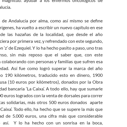
al magnitud: ayudar a los enfermos oncológicos de
lucía.
 de Andalucía por alma, como así mismo se define
rígenes, ha vuelto a escribir un nuevo capítulo en ese
 de las hazañas de la localidad, que desde el año
ciera por primera vez, y refrendado con este segundo,
n ‘z’ de Ezequiel. Y lo ha hecho pasito a paso, uno tras
anso, sin más reposo que el saber que, con este
ba colaborando con personas y familias que sufren esa
edad. Así fue como logró superar la marca del año
do 190 kilómetros, traducido esto en dinero, 1900
ausa (10 euros por kilómetros), donados por la Obra
idad bancaria ‘La Caixa’. A todo ello, hay que sumarle
0 euros logrados con la venta de dorsales para correr
etas solidarias, más otros 500 euros donados aparte
Caixa’. Todo ello, ha hecho que se supere la más que
ad de 5.000 euros, una cifra más que considerable
 así. Y lo ha hecho con un sonrisa en la boca,