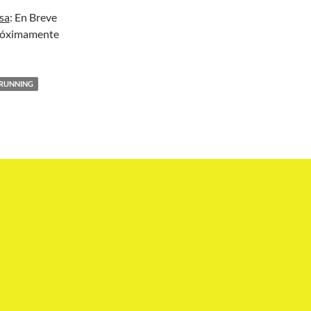
sa
: En Breve
Próximamente
S RUNNING