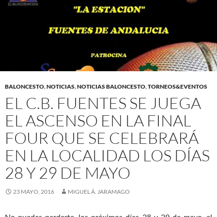
BALONCESTO
,
NOTICIAS
,
NOTICIAS BALONCESTO
,
TORNEOS&EVENTOS
EL C.B. FUENTES SE JUEGA
EL ASCENSO EN LA FINAL
FOUR QUE SE CELEBRARÁ
EN LA LOCALIDAD LOS DÍAS
28 Y 29 DE MAYO
23 MAYO, 2016
MIGUEL Á. JARAMAGO
No puedes perderte, los próximos días 28 y 29 de mayo, el