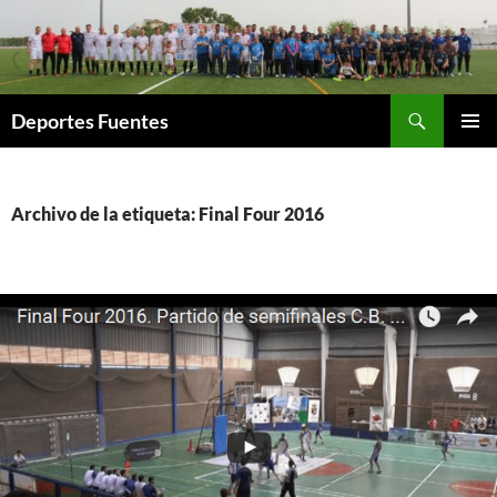
Saltar
al
contenido
Buscar
Deportes Fuentes
MENÚ
PRINCI
Archivo de la etiqueta: Final Four 2016