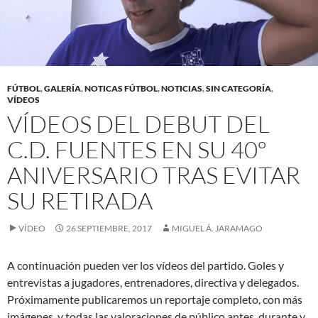
FÚTBOL
,
GALERÍA
,
NOTICAS FÚTBOL
,
NOTICIAS
,
SIN CATEGORÍA
,
VÍDEOS
VÍDEOS DEL DEBUT DEL
C.D. FUENTES EN SU 40º
ANIVERSARIO TRAS EVITAR
SU RETIRADA
VÍDEO
26 SEPTIEMBRE, 2017
MIGUEL Á. JARAMAGO
A continuación pueden ver los vídeos del partido. Goles y
entrevistas a jugadores, entrenadores, directiva y delegados.
Próximamente publicaremos un reportaje completo, con más
imágenes, y todas las valoraciones de público antes, durante y