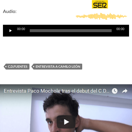
Audio:
Reproductor
00:00
00:00
de
audio
C.D.FUENTES
ENTREVISTA A CAMILO LEÓN