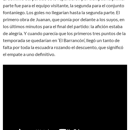
parte fue para el equipo visitante, la segunda para el conjunto
fontaniego. Los goles no llegarían hasta la segunda parte. El
primero obra de Juanan, que ponía por delante a los suyos, en
los últimos minutos para el final del partido: la afición estaba
de alegría. Y cuando parecía que los primeros tres puntos de la
temporada se quedarían en ‘El Barrancón’, llegó un tanto de
falta por toda la escuadra rozando el descuento, que significó
el empate a uno definitivo.