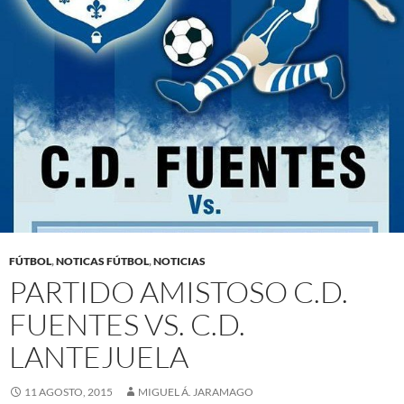
FÚTBOL
,
NOTICAS FÚTBOL
,
NOTICIAS
PARTIDO AMISTOSO C.D.
FUENTES VS. C.D.
LANTEJUELA
11 AGOSTO, 2015
MIGUEL Á. JARAMAGO