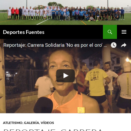
Saltar
al
contenido
Buscar
Deportes Fuentes
MENÚ
PRINCI
ATLETISMO
,
GALERÍA
,
VÍDEOS