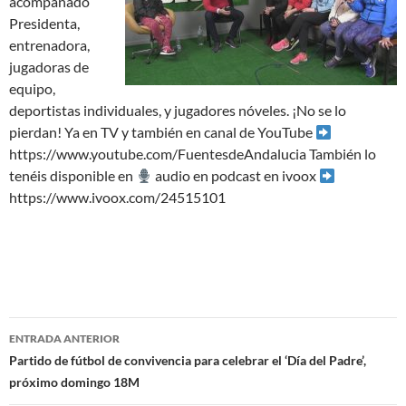
acompañado
Presidenta,
entrenadora,
jugadoras de
equipo,
deportistas individuales, y jugadores nóveles. ¡No se lo
pierdan! Ya en TV y también en canal de YouTube
https://www.youtube.com/FuentesdeAndalucia También lo
tenéis disponible en
audio en podcast en ivoox
https://www.ivoox.com/24515101
Navegación
ENTRADA ANTERIOR
de
Partido de fútbol de convivencia para celebrar el ‘Día del Padre’,
próximo domingo 18M
entradas