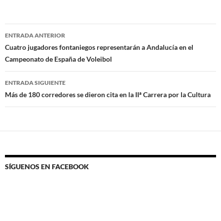
Navegación
ENTRADA ANTERIOR
de
Cuatro jugadores fontaniegos representarán a Andalucía en el
Campeonato de España de Voleibol
entradas
ENTRADA SIGUIENTE
Más de 180 corredores se dieron cita en la IIª Carrera por la Cultura
SÍGUENOS EN FACEBOOK