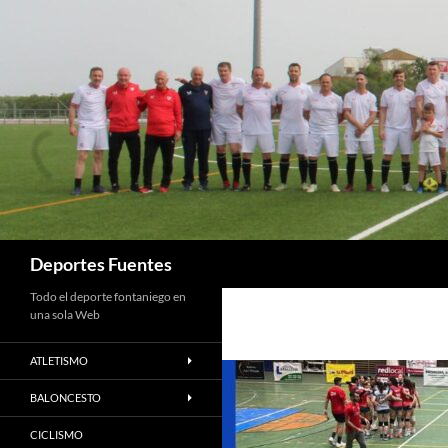
Saltar
al
contenido
Buscar
Deportes Fuentes
Todo el deporte fontaniego en
una sola Web
ATLETISMO
BALONCESTO
CICLISMO