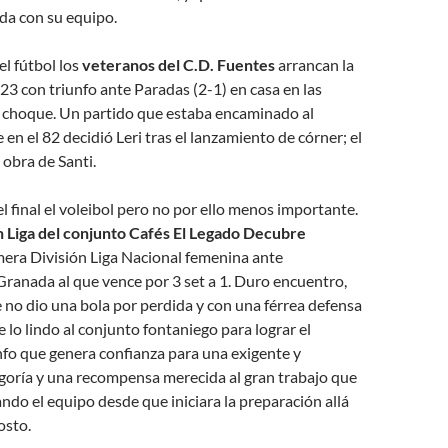
ada con su equipo.
el fútbol los
veteranos del C.D. Fuentes
arrancan la
3 con triunfo ante Paradas (2-1) en casa en las
l choque. Un partido que estaba encaminado al
en el 82 decidió Leri tras el lanzamiento de córner; el
 obra de Santi.
l final el voleibol pero no por ello menos importante.
 Liga del conjunto Cafés El Legado Decubre
mera División Liga Nacional femenina ante
ranada al que vence por 3 set a 1. Duro encuentro,
e no dio una bola por perdida y con una férrea defensa
e lo lindo al conjunto fontaniego para lograr el
nfo que genera confianza para una exigente y
goría y una recompensa merecida al gran trabajo que
do el equipo desde que iniciara la preparación allá
osto.