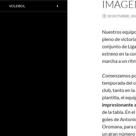
IMÁGE
VOLEIBOL
10 OCTUBRE, 20
Nuestros equipos
pleno de victori
conjunto de Lig
estreno en la co
marcha a un ritm
Comenzamos por 
temporada del c
club, tanto en la
plantilla, el eq
impresionante a
de la tabla. En 
goles de Antonio
Oromana, para di
un gran número e