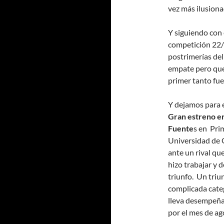
vez más ilusion
Y siguiendo con 
competición 22/2
postrimerías de
empate pero que 
primer tanto fue
Y dejamos para e
Gran estreno en
Fuente
s en Pri
Universidad de G
ante un rival qu
hizo trabajar y d
triunfo. Un triu
complicada cate
lleva desempeñan
por el mes de ag