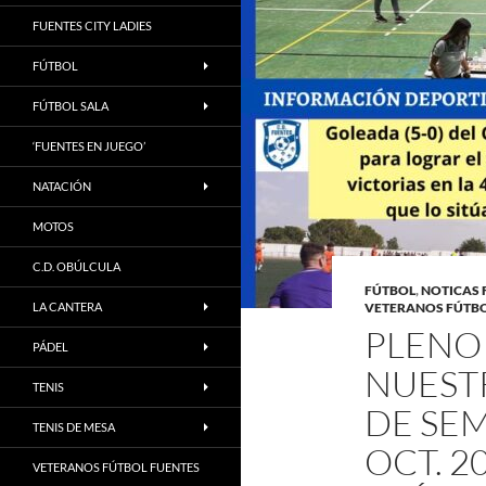
FUENTES CITY LADIES
FÚTBOL
FÚTBOL SALA
‘FUENTES EN JUEGO’
NATACIÓN
MOTOS
C.D. OBÚLCULA
FÚTBOL
,
NOTICAS 
LA CANTERA
VETERANOS FÚTBO
PLENO
PÁDEL
NUESTR
TENIS
DE SEM
TENIS DE MESA
OCT. 2
VETERANOS FÚTBOL FUENTES