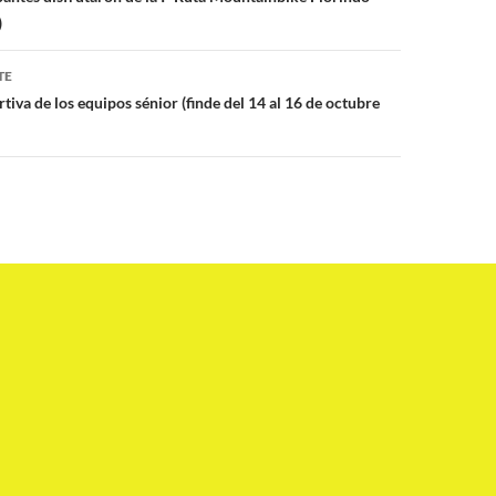
)
TE
iva de los equipos sénior (finde del 14 al 16 de octubre