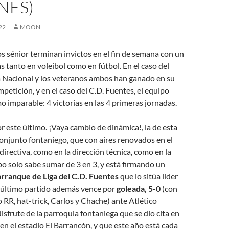
NES)
22
MOON
 sénior terminan invictos en el fin de semana con un
as tanto en voleibol como en fútbol. En el caso del
a Nacional y los veteranos ambos han ganado en su
mpetición, y en el caso del C.D. Fuentes, el equipo
o imparable: 4 victorias en las 4 primeras jornadas.
este último. ¡Vaya cambio de dinámica!, la de esta
onjunto fontaniego, que con aires renovados en el
 directiva, como en la dirección técnica, como en la
uipo solo sabe sumar de 3 en 3, y está firmando un
rranque de Liga del C.D. Fuentes
que lo sitúa líder
el último partido además vence por
goleada, 5-0
(con
 RR, hat-trick, Carlos y Chache) ante Atlético
sfrute de la parroquia fontaniega que se dio cita en
n el estadio El Barrancón, y que este año está cada