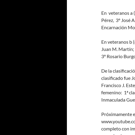
En veteranos a 
Pérez, 3º José A
Encarnación Mo
En veteranos b (
Juan M. Martín; 
3º Rosario Burgo
De la clasificac
clasificado fue 
Francisco J. Est
femenino: 1ª cla
Inmaculada Guer
Próximamente e
www.youtube.co
completo con im