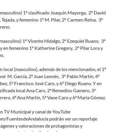
(masculino) 1º clasificado Joaquín Mayorga, 2º David
. Tejada, y femenino 1º M. Pilar, 2º Carmen Reina, 3º
reno.
masculino) 1º Vicente Hidalgo, 2º Ezequiel Ruano, 3º
y en femenino 1º Katherine Gregory, 2º Pilar Lora y
s.
ión local (masculino), además de los mencionados, el 1º
José M. García, 2ª Juan Leonés, 3º Pablo Martín, 4º
ebez, 5º Francisco José Caro, y 6º Diego Ruano. Y en
sificada local Ana Caro, 2ª Remedios Gamero, 3ª
rero, 4ª Ana Martín, 5ª Vane Caro y 6ª María Gómez.
n TV Municipal y canal de YouTube
m/FuentesdeAndalucia podrán ver un reportaje
ágenes y valoraciones de protagonistas y