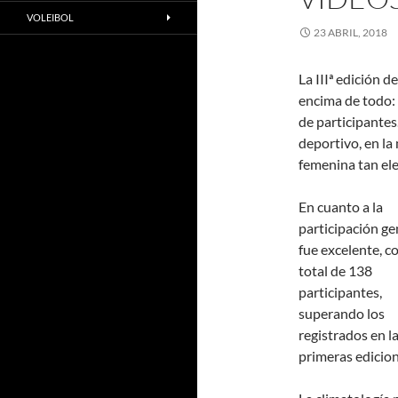
VOLEIBOL
23 ABRIL, 2018
La IIIª edición 
encima de todo: 
de participantes
deportivo, en la
femenina tan el
En cuanto a la
participación ge
fue excelente, c
total de 138
participantes,
superando los
registrados en l
primeras edicion