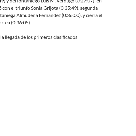
) y del fontaniego Luis M. Verdugo (0:27:07); en
ó con el triunfo Sonia Grijota (0:35:49), segunda
ontaniega Almudena Fernández (0:36:00), y cierra el
rtea (0:36:05).
la llegada de los primeros clasificados: