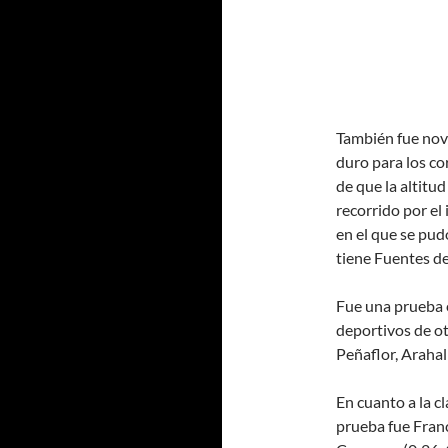
También fue nove
duro para los co
de que la altitu
recorrido por el 
en el que se pu
tiene Fuentes de
Fue una prueba e
deportivos de ot
Peñaflor, Arahal 
En cuanto a la cl
prueba fue Franc