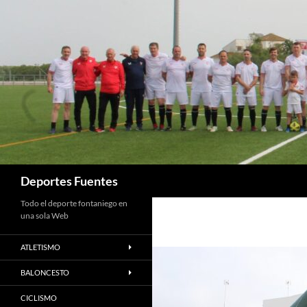
Saltar
al
contenido
Buscar
Deportes Fuentes
Todo el deporte fontaniego en
una sola Web
ATLETISMO
BALONCESTO
CICLISMO