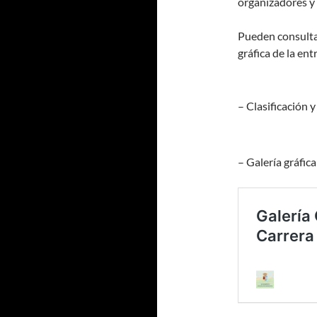
organizadores y 
Pueden consultar 
gráfica de la en
– Clasificación 
– Galería gráfica