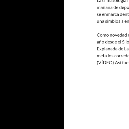
La climatología 
mañana de depor
se enmarca dentr
una simbiosis en
Como novedad en 
año desde el Silo
Explanada de La 
meta los corredo
(VÍDEO) Así fue 