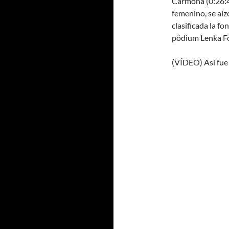
Carmona (0:26:49
femenino, se alz
clasificada la f
pódium Lenka Fo
(VÍDEO) Así fue 