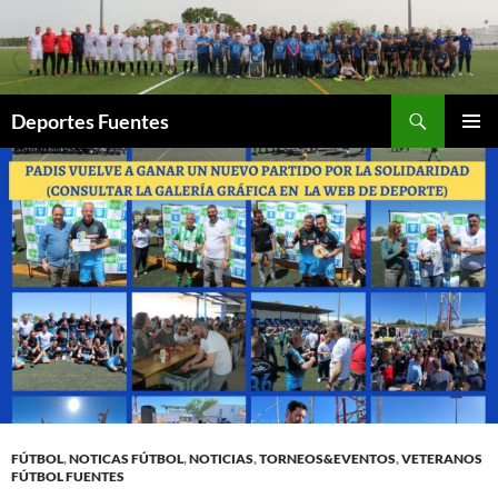
Saltar
al
contenido
Buscar
Deportes Fuentes
MENÚ
PRINCI
FÚTBOL
,
NOTICAS FÚTBOL
,
NOTICIAS
,
TORNEOS&EVENTOS
,
VETERANOS
FÚTBOL FUENTES