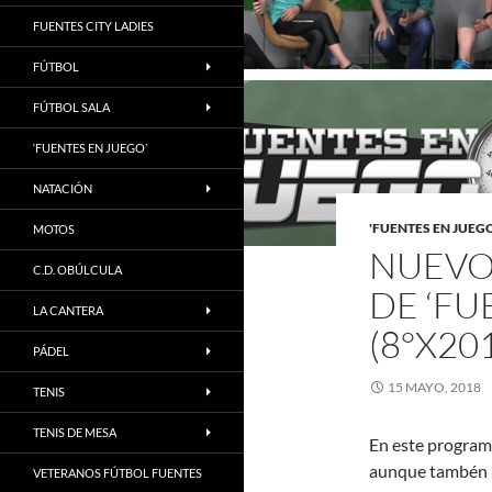
FUENTES CITY LADIES
FÚTBOL
FÚTBOL SALA
‘FUENTES EN JUEGO’
NATACIÓN
'FUENTES EN JUEGO
MOTOS
NUEVO
C.D. OBÚLCULA
DE ‘FU
LA CANTERA
(8°X20
PÁDEL
15 MAYO, 2018
TENIS
TENIS DE MESA
En este programa
aunque tambén h
VETERANOS FÚTBOL FUENTES