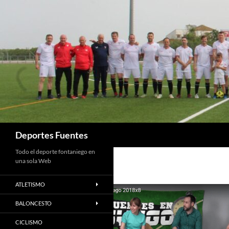
Saltar
al
contenido
Buscar
Deportes Fuentes
Todo el deporte fontaniego en
una sola Web
ATLETISMO
BALONCESTO
CICLISMO