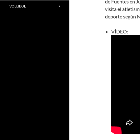
de
Fuentes en J
VOLEIBOL
visita el atleti
deporte según M
VÍDEO: