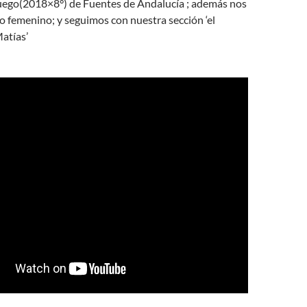
uego
(2018×8°) de
Fuentes de Andalucía
; además nos
smo femenino; y seguimos con nuestra sección ‘el
atías’