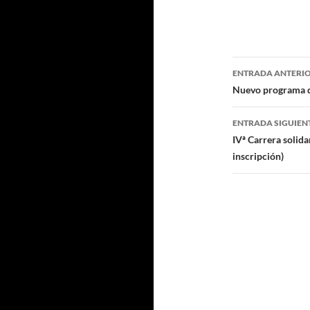
Navegaci
ENTRADA ANTERI
de
Nuevo programa de
entradas
ENTRADA SIGUIEN
IVª Carrera solida
inscripción)