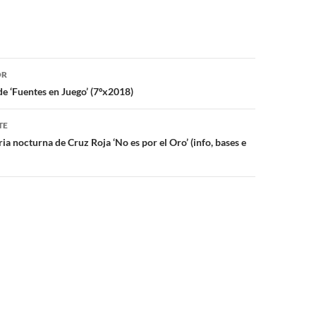
ón
OR
 ‘Fuentes en Juego’ (7ºx2018)
TE
ria nocturna de Cruz Roja ‘No es por el Oro’ (info, bases e