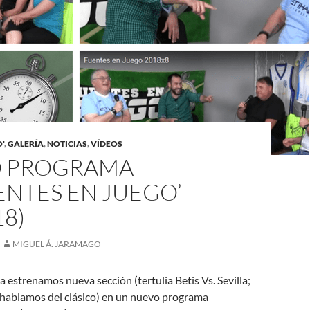
'
,
GALERÍA
,
NOTICIAS
,
VÍDEOS
 PROGRAMA
ENTES EN JUEGO’
18)
MIGUEL Á. JARAMAGO
 estrenamos nueva sección (tertulia Betis Vs. Sevilla;
ablamos del clásico) en un nuevo programa