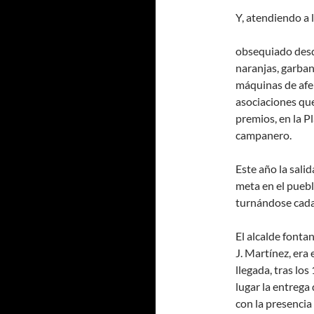
Y, atendiendo a 
obsequiado desde
naranjas, garban
máquinas de afeit
asociaciones que
premios, en la 
campanero.
Este año la sali
meta en el pueb
turnándose cada
El alcalde fonta
J. Martínez, era 
llegada, tras lo
lugar la entrega
con la presenci