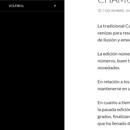
VOLEIBOL
7 DICIEMBRE, 2
La tradicional C
cenizas para res
de ilusión y emo
La edición númer
números, buen t
novedades.
En relación a lo
mantenerse en u
En cuanto a tiem
la pasada edició
grados, finaliza
que ha llenado d