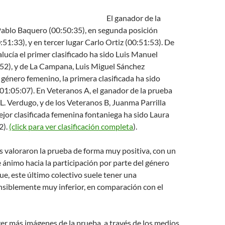
El ganador de la
Pablo Baquero (00:50:35), en segunda posición
:51:33), y en tercer lugar Carlo Ortiz (00:51:53). De
ucía el primer clasificado ha sido Luis Manuel
52), y de La Campana, Luis Miguel Sánchez
l género femenino, la primera clasificada ha sido
01:05:07). En Veteranos A, el ganador de la prueba
L. Verdugo, y de los Veteranos B, Juanma Parrilla
ejor clasificada femenina fontaniega ha sido Laura
2).
(click para ver clasificación completa
).
s valoraron la prueba de forma muy positiva, con un
 ánimo hacia la participación por parte del género
ue, este último colectivo suele tener una
nsiblemente muy inferior, en comparación con el
r más imágenes de la prueba, a través de los medios