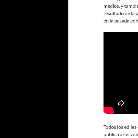
medios, y tambié
resultado de la 
en la pasada edi
Todos los edile
pública a los vo