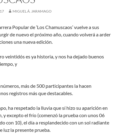
017
MIGUEL Á. JARAMAGO
arrera Popular de ‘Los Chamuscaos’ vuelve a sus
urgir de nuevo el próximo año, cuando volverá a arder
ciones una nueva edición.
o veintidós es ya historia, y nos ha dejado bueno
s
iempo, y
s números, más de 500 participantes la hacen
nos registros más que destacables.
po, ha respetado la lluvia que sí hizo su aparición en
n, y excepto el frío (comenzó la prueba con unos 06
ndo con 10), el día a resplandecido con un sol radiante
e luz la presente prueba.