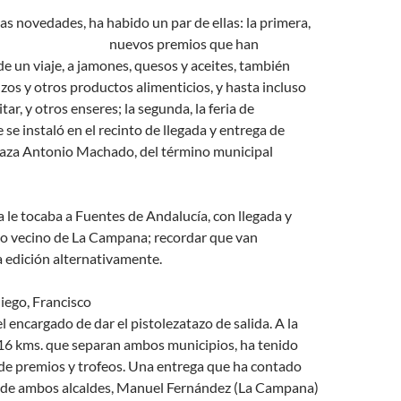
las novedades, ha habido u
n par de ellas: la primera,
nuevos premios que han
 un viaje, a jamones, quesos y aceites, también
zos y otros productos alimenticios, y hasta incluso
ar, y otros enseres; la segunda, la feria de
 se instaló en el recinto de llegada y entrega de
Plaza Antonio Machado, del término municipal
da le tocaba a Fuentes de Andalucía, con llegada y
lo vecino de La Campana; recordar que van
 edición alternativamente.
niego, Francisco
el encargado de dar el pistolezatazo de salida. A la
s 16 kms. que separan ambos municipios, ha tenido
 de premios y trofeos. Una entrega que ha contado
a de ambos alcaldes, Manuel Fernández (La Campana)