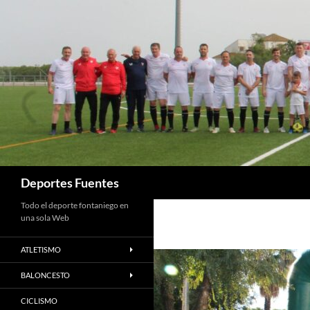
Saltar
al
contenido
Buscar
Deportes Fuentes
Todo el deporte fontaniego en
una sola Web
ATLETISMO
BALONCESTO
CICLISMO