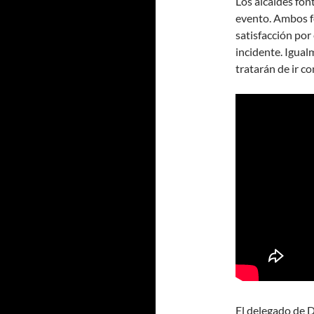
Los alcaldes fon
evento. Ambos fe
satisfacción por
incidente. Igual
tratarán de ir c
El delegado de D