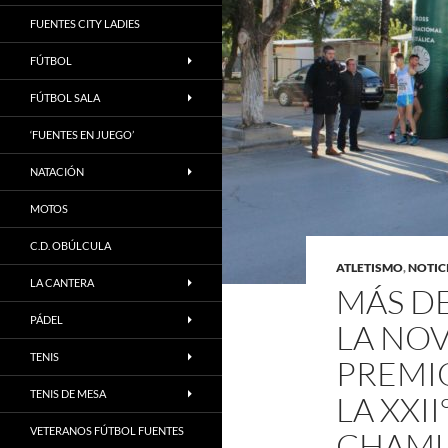
FUENTES CITY LADIES
FÚTBOL
FÚTBOL SALA
‘FUENTES EN JUEGO’
NATACIÓN
MOTOS
C.D. OBÚLCULA
ATLETISMO
,
NOTIC
LA CANTERA
MÁS DE
PÁDEL
LA NO
TENIS
PREMI
TENIS DE MESA
LA XXI
VETERANOS FÚTBOL FUENTES
CHAMU