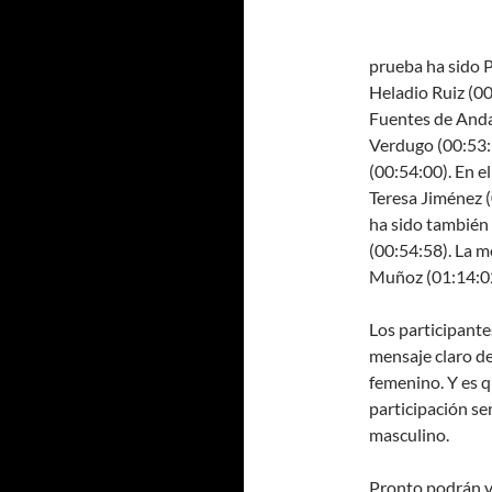
prueba ha sido 
Heladio Ruiz (00
Fuentes de Andal
Verdugo (00:53:
(00:54:00). En e
Teresa Jiménez (
ha sido también 
(00:54:58). La m
Muñoz (01:14:0
Los participante
mensaje claro de
femenino. Y es q
participación se
masculino.
Pronto podrán ve