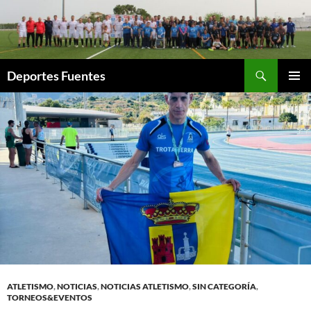
Saltar
al
contenido
Buscar
Deportes Fuentes
MENÚ
PRINCI
ATLETISMO
,
NOTICIAS
,
NOTICIAS ATLETISMO
,
SIN CATEGORÍA
,
TORNEOS&EVENTOS