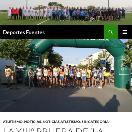
Saltar
al
contenido
Buscar
Deportes Fuentes
MENÚ
PRINCI
ATLETISMO
,
NOTICIAS
,
NOTICIAS ATLETISMO
,
SIN CATEGORÍA
LA XIIIº PRUEBA DE ‘LA