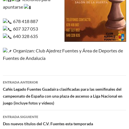
apuntarse
678 418 887
607 327 053
640 328 635
Organizan: Club Ajedrez Fuentes y Área de Deportes de
Fuentes de Andalucía
Navegación
ENTRADA ANTERIOR
de
Cafés Legado Fuentes Guadaira clasificadas para las semifinales del
campeonato de España con una plaza de ascenso a Liga Nacional en
entradas
juego (incluye fotos y vídeos)
ENTRADA SIGUIENTE
Dos nuevos títulos del C.V. Fuentes esta temporada