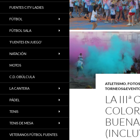
FUENTES CITY LADIES
FÚTBOL
FÚTBOL SALA
‘FUENTES EN JUEGO’
NATACIÓN
MOTOS
C.D. OBÚLCULA
ATLETISMO
,
FOTO
LA CANTERA
TORNEOS&EVENT
LA III
PÁDEL
COLOR’
TENIS
BUENA
TENIS DE MESA
(INCLU
VETERANOS FÚTBOL FUENTES