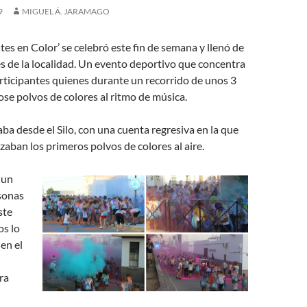
9
MIGUEL Á. JARAMAGO
tes en Color’ se celebró este fin de semana y llenó de
les de la localidad. Un evento deportivo que concentra
rticipantes quienes durante un recorrido de unos 3
se polvos de colores al ritmo de música.
iaba desde el Silo, con una cuenta regresiva en la que
nzaban los primeros polvos de colores al aire.
 un
sonas
ste
os lo
 en el
ra