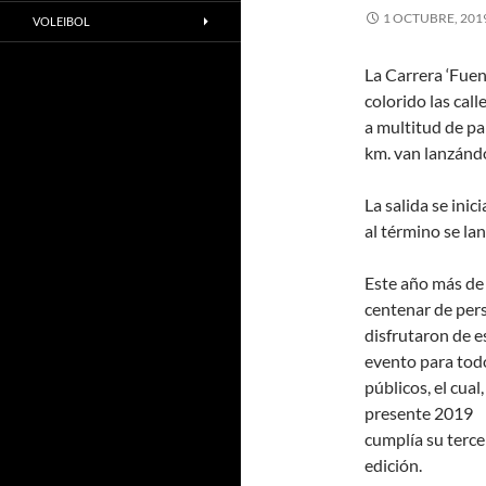
1 OCTUBRE, 201
VOLEIBOL
La Carrera ‘Fuen
colorido las cal
a multitud de pa
km. van lanzándo
La salida se inic
al término se la
Este año más de
centenar de per
disfrutaron de e
evento para tod
públicos, el cual,
presente 2019
cumplía su terce
edición.