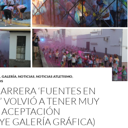
S
,
GALERÍA
,
NOTICIAS
,
NOTICIAS ATLETISMO
,
OS
ª CARRERA ‘FUENTES EN
 VOLVIÓ A TENER MUY
 ACEPTACIÓN
YE GALERÍA GRÁFICA)