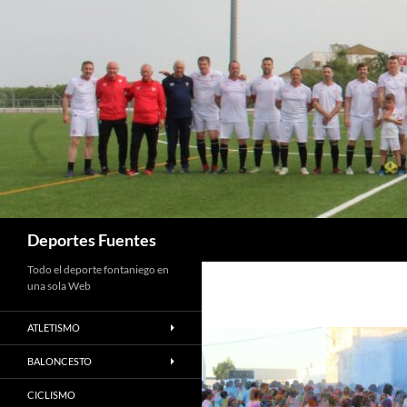
Saltar
al
contenido
Buscar
Deportes Fuentes
Todo el deporte fontaniego en
una sola Web
ATLETISMO
BALONCESTO
CICLISMO