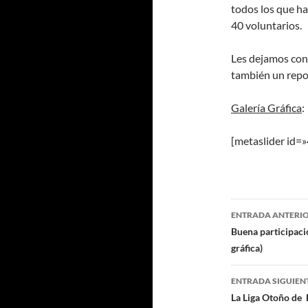
todos los que ha
40 voluntarios.
Les dejamos con
también un repo
Galería Gráfica
:
[metaslider id=
Navegaci
ENTRADA ANTERI
de
Buena participaci
gráfica)
entradas
ENTRADA SIGUIEN
La Liga Otoño de 