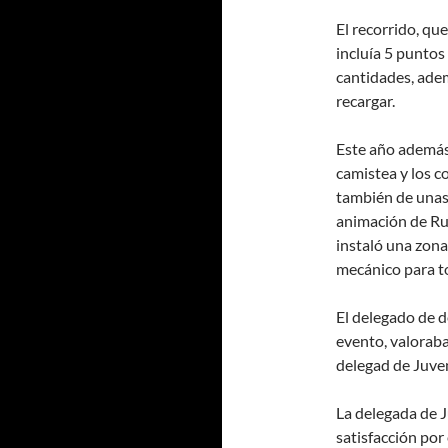
El recorrido, qu
incluía 5 puntos
cantidades, adem
recargar.
Este año además 
camistea y los 
también de unas g
animación de Rub
instaló una zona 
mecánico para to
El delegado de d
evento, valoraba
delegad de Juve
La delegada de 
satisfacción por 