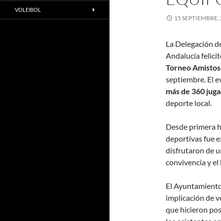
VOLEIBOL
15 SEPTIEMBRE,
La Delegación d
Andalucía felici
Torneo Amistos
septiembre. El e
más de 360 juga
deporte local.
Desde primera ho
deportivas fue e
disfrutaron de u
convivencia y el
El Ayuntamiento 
implicación de v
que hicieron pos