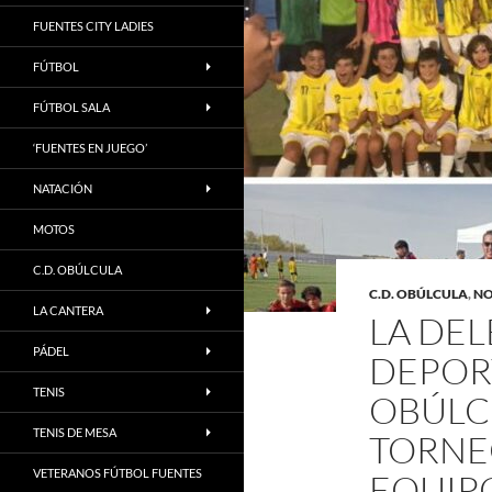
FUENTES CITY LADIES
FÚTBOL
FÚTBOL SALA
‘FUENTES EN JUEGO’
NATACIÓN
MOTOS
C.D. OBÚLCULA
C.D. OBÚLCULA
,
NO
LA CANTERA
LA DE
PÁDEL
DEPORT
TENIS
OBÚLCU
TENIS DE MESA
TORNE
VETERANOS FÚTBOL FUENTES
EQUIP