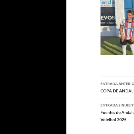
Navegaci
ENTRADA ANTERI
de
COPA DE ANDALUC
entradas
ENTRADA SIGUIEN
Fuentes de Andalu
Voleibol 2025