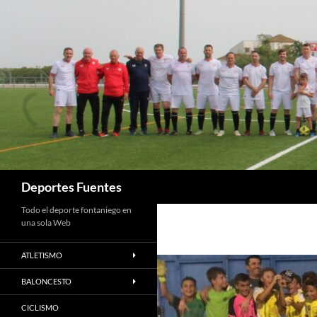
Saltar
al
contenido
Buscar
Deportes Fuentes
Todo el deporte fontaniego en
una sola Web
ATLETISMO
BALONCESTO
CICLISMO