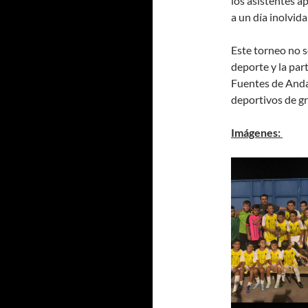
los asistentes a
a un día inolvida
Este torneo no s
deporte y la par
Fuentes de Anda
deportivos de gr
Imágenes: