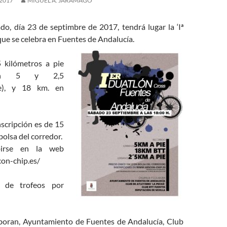
 2017
MIGUEL Á. JARAMAGO
do, día 23 de septimbre de 2017, tendrá lugar la ‘Iª
ue se celebra en Fuentes de Andalucía.
 kilómetros a pie
s en 5 y 2,5
te), y 18 km. en
inscripción es de 15
 bolsa del corredor.
birse en la web
on-chip.es/
 de trofeos por
boran, Ayuntamiento de Fuentes de Andalucía, Club