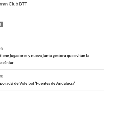
boran Club BTT
S
ón
OR
 tiene jugadores y nueva junta gestora que evitan la
o sénior
TE
porada’ de Voleibol ‘Fuentes de Andalucía’