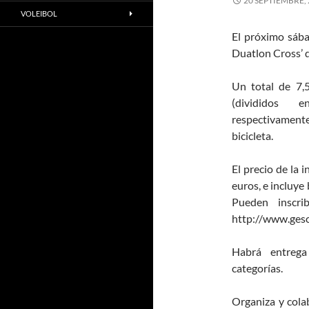
20 SEPTIEMBRE,
VOLEIBOL
El próximo sába
Duatlon Cross’ q
Un total de 7,5
(dividido
respectivamen
bicicleta.
El precio de la 
euros, e incluye
Pueden inscri
http://www.gesc
Habrá entrega
categorías.
Organiza y cola