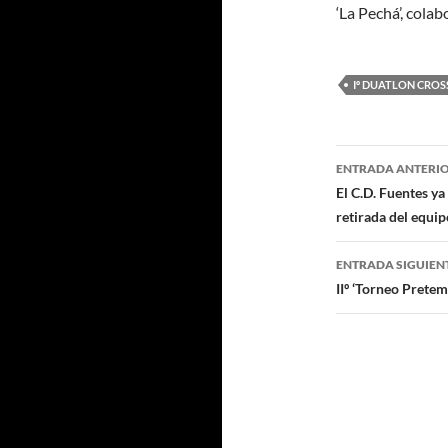
‘La Pechá’, cola
Iº DUATLON CROS
Navegaci
ENTRADA ANTERI
de
El C.D. Fuentes ya
retirada del equip
entradas
ENTRADA SIGUIEN
IIº ‘Torneo Pretem