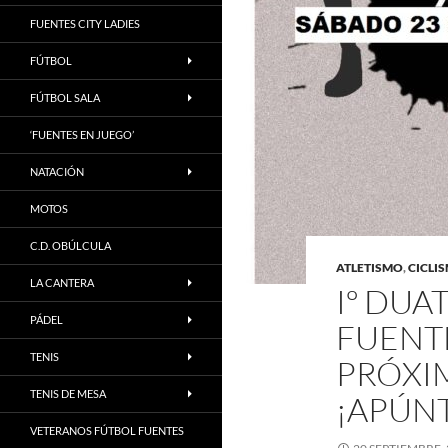
FUENTES CITY LADIES
FÚTBOL
FÚTBOL SALA
‘FUENTES EN JUEGO’
NATACIÓN
MOTOS
C.D. OBÚLCULA
ATLETISMO
,
CICLI
LA CANTERA
Iº DUA
PÁDEL
FUENT
TENIS
PRÓXIM
TENIS DE MESA
¡APÚN
VETERANOS FÚTBOL FUENTES