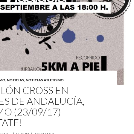
SMO
,
NOTICIAS
,
NOTICIAS ATLETISMO
TLÓN CROSS EN
ES DE ANDALUCÍA,
O (23/09/17)
TATE!