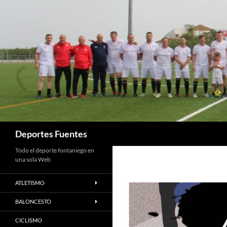
Saltar
al
contenido
Buscar
Deportes Fuentes
Todo el deporte fontaniego en
una sola Web
ATLETISMO
BALONCESTO
CICLISMO