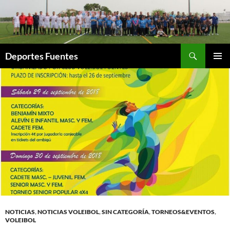
Saltar
al
contenido
Buscar
Deportes Fuentes
MENÚ
PRINCI
NOTICIAS
,
NOTICIAS VOLEIBOL
,
SIN CATEGORÍA
,
TORNEOS&EVENTOS
,
VOLEIBOL