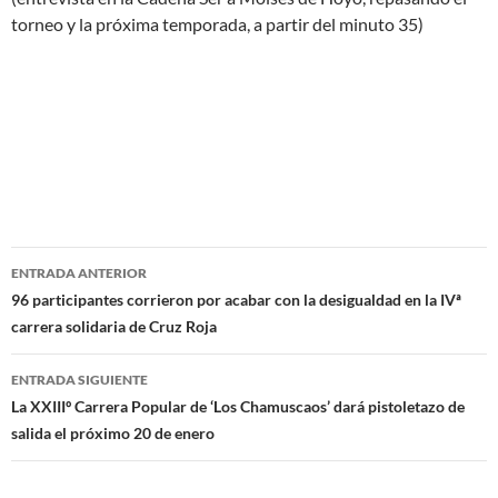
torneo y la próxima temporada, a partir del minuto 35)
Navegación
ENTRADA ANTERIOR
de
96 participantes corrieron por acabar con la desigualdad en la IVª
carrera solidaria de Cruz Roja
entradas
ENTRADA SIGUIENTE
La XXIIIº Carrera Popular de ‘Los Chamuscaos’ dará pistoletazo de
salida el próximo 20 de enero