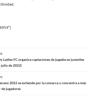
itividad.
»8959″]
ón
OR
ty Ladies FC organiza captaciones de jugadoras juveniles
 julio de 2022)
TE
verano 2022 se extiende por la comarca y concentra a más
 de jugadores