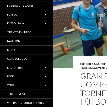
FUENTES CITY LADIES
FÚTBOL
FÚTBOL SALA
‘FUENTES EN JUEGO’
NATACIÓN
MOTOS
C.D. OBÚLCULA
FÚTBOL SALA
,
NOT
LA CANTERA
TORNEOS&EVENT
GRAN P
PÁDEL
COMPE
TENIS
TORNE
TENIS DE MESA
FÚTBO
VETERANOS FÚTBOL FUENTES