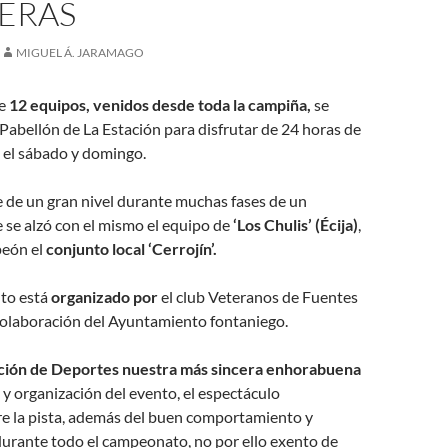
ERAS
MIGUEL Á. JARAMAGO
de
12 equipos, venidos desde toda la campiña,
se
l Pabellón de La Estación para disfrutar de 24 horas de
e el sábado y domingo.
 de un gran nivel durante muchas fases de un
se alzó con el mismo el equipo de
‘Los Chulis’ (Écija)
,
eón el
conjunto local ‘Cerrojín’.
nto está
organizado por
el club Veteranos de Fuentes
 colaboración del Ayuntamiento fontaniego.
ción de Deportes nuestra más sincera enhorabuena
o y organización del evento, el espectáculo
e la pista, además del buen comportamiento y
rante todo el campeonato, no por ello exento de