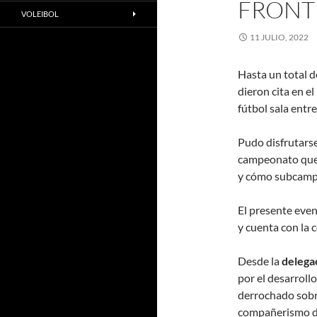
FRONT
VOLEIBOL
11 JULIO, 2022
Hasta un total 
dieron cita en e
fútbol sala entr
Pudo disfrutarse
campeonato que 
y cómo subcamp
El presente eve
y cuenta con la
Desde la
delega
por el desarroll
derrochado sobr
compañerismo du