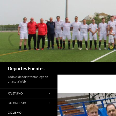
Saltar
al
contenido
Buscar
Deportes Fuentes
Todo el deporte fontaniego en
una sola Web
ATLETISMO
BALONCESTO
CICLISMO