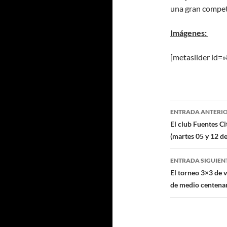
una gran compet
Imágenes:
[metaslider id=
Navegaci
ENTRADA ANTERI
de
El club Fuentes Ci
(martes 05 y 12 de
entradas
ENTRADA SIGUIEN
El torneo 3×3 de 
de medio centenar