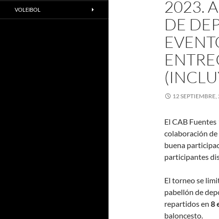
2023. 
VOLEIBOL
DE DEP
EVENTO
ENTRE
(INCLU
12 SEPTIEMBRE,
El CAB Fuentes 
colaboración de
buena participac
participantes di
El torneo se limi
pabellón de depo
repartidos en
8 
baloncesto.