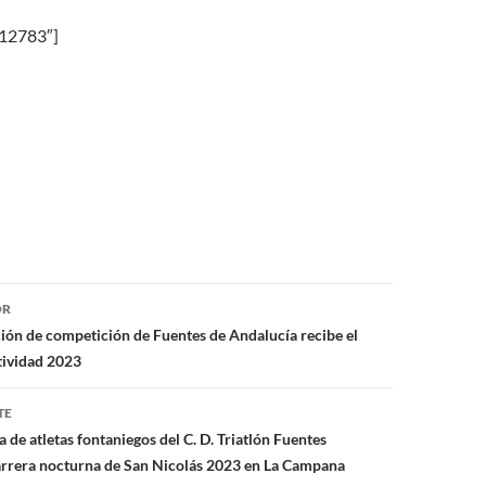
»12783″]
ón
OR
ción de competición de Fuentes de Andalucía recibe el
tividad 2023
TE
de atletas fontaniegos del C. D. Triatlón Fuentes
carrera nocturna de San Nicolás 2023 en La Campana