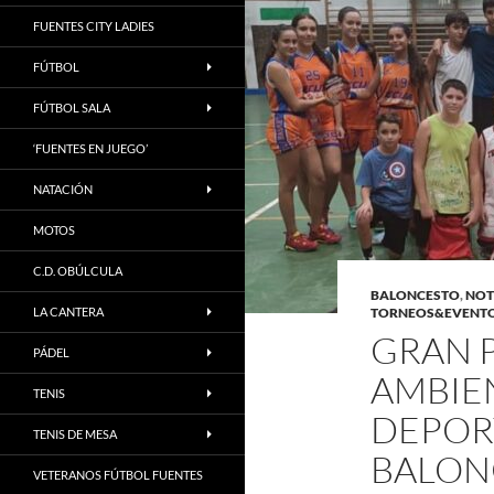
FUENTES CITY LADIES
FÚTBOL
FÚTBOL SALA
‘FUENTES EN JUEGO’
NATACIÓN
MOTOS
C.D. OBÚLCULA
BALONCESTO
,
NOT
LA CANTERA
TORNEOS&EVENT
GRAN P
PÁDEL
AMBIEN
TENIS
DEPORT
TENIS DE MESA
BALON
VETERANOS FÚTBOL FUENTES