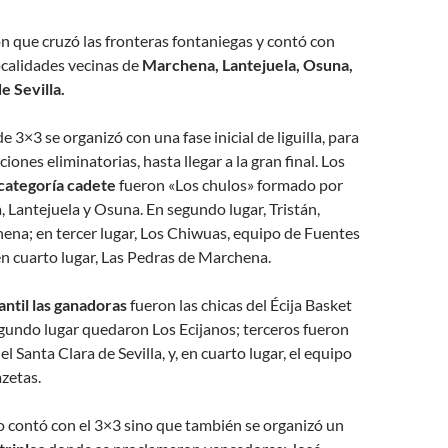
n que cruzó las fronteras fontaniegas y contó con
ocalidades vecinas de
Marchena, Lantejuela, Osuna,
de Sevilla.
 3×3 se organizó con una fase inicial de liguilla, para
iciones eliminatorias, hasta llegar a la gran final. Los
categoría cadete
fueron «Los chulos» formado por
a, Lantejuela y Osuna. En segundo lugar, Tristán,
ena; en tercer lugar, Los Chiwuas, equipo de Fuentes
en cuarto lugar, Las Pedras de Marchena.
antil las ganadoras
fueron las chicas del Écija Basket
gundo lugar quedaron Los Ecijanos; terceros fueron
 Santa Clara de Sevilla, y, en cuarto lugar, el equipo
azetas.
o contó con el 3×3 sino que también se organizó un