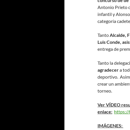
concurso de de 
Antonio Prieto d
infantil y Alons
categoría cadete
Tanto
Alcalde, 
Luis Conde, asis
entrega de premi
Tanto la delega
agradecer
a tod
deportivo. Asimi
crear un ambient
torneo.
Ver VÍDEO resum
enlace:
https:/
IMÁGENES: