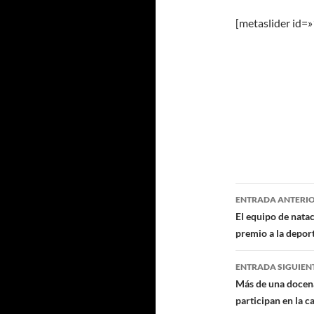
[metaslider id=
Navegaci
ENTRADA ANTERI
de
El equipo de nata
premio a la depor
entradas
ENTRADA SIGUIEN
Más de una docena 
participan en la 