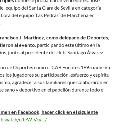
triples
donde se proclamaron vencedores: José
el equipo del Santa Clara de Sevilla en categoría
o Lora del equipo ‘Las Pedras’ de Marchena en
.
Francisco J. Martínez, como delegado de Deportes,
tieron al evento,
participando este último en la
os, junto al presidente del club, Santiago Álvarez.
ción de Deportes como el CAB Fuentes 1995
quieren
os los jugadores su participación, esfuerzo y espíritu
smo, agradecer a sus familiares que colaboraron en
e sano y deportivo en el pabellón durante todo el
en en Facebook, hacer click en el siguiente
/fb.watch/n1eW-Vcv__/