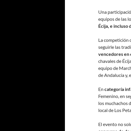
Una participació
equipos de las l
Écija, e incluso 
La competición de
seguirle las trad
vencedores en 
chavales de Écij
equipo de March
de Andalucía y, 
En
categoría inf
Femenino, en se
los muchachos del
local de Los Pet
El evento no sol