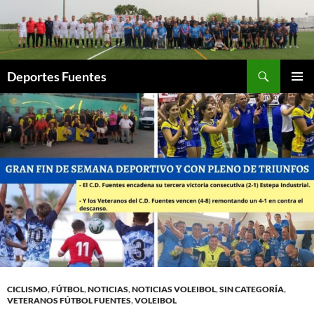
Saltar
al
contenido
Buscar
Deportes Fuentes
MENÚ
PRINCI
CICLISMO
,
FÚTBOL
,
NOTICIAS
,
NOTICIAS VOLEIBOL
,
SIN CATEGORÍA
,
VETERANOS FÚTBOL FUENTES
,
VOLEIBOL