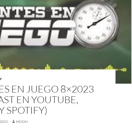
O'
ES EN JUEGO 8×2023
AST EN YOUTUBE,
Y SPOTIFY)
2023
MOON