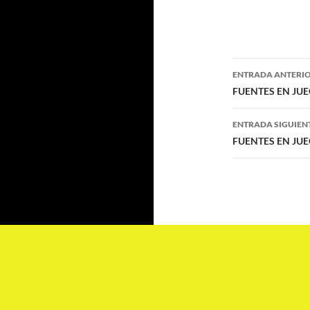
Navegaci
ENTRADA ANTERI
de
FUENTES EN JUEGO
entradas
ENTRADA SIGUIEN
FUENTES EN JUEGO