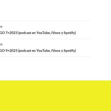
ón
OR
 7×2023 (podcast en YouTube, iVoox y Spotify)
TE
 9×2023 (podcast en YouTube, iVoox y Spotify)