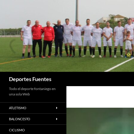
Saltar
al
contenido
Buscar
Deportes Fuentes
Todo el deporte fontaniego en
una sola Web
ATLETISMO
BALONCESTO
CICLISMO