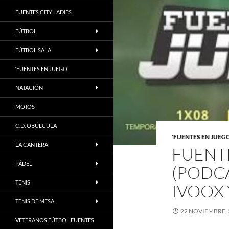
FUENTES CITY LADIES
FÚTBOL
FÚTBOL SALA
‘FUENTES EN JUEGO’
NATACIÓN
MOTOS
C.D. OBÚLCULA
'FUENTES EN JUEG
LA CANTERA
FUENT
PÁDEL
(PODC
TENIS
IVOOX 
TENIS DE MESA
22 NOVIEMBRE, 
VETERANOS FÚTBOL FUENTES