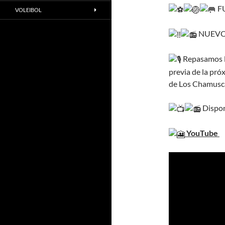
F
VOLEIBOL
NUEVO
Repasamos la
previa de la pró
de Los Chamuscao
Dispon
YouTube