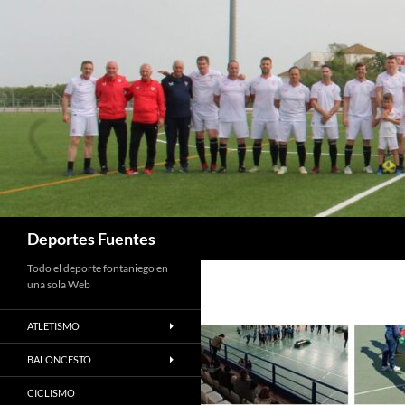
Saltar
al
contenido
Buscar
Deportes Fuentes
Todo el deporte fontaniego en
una sola Web
ATLETISMO
BALONCESTO
CICLISMO