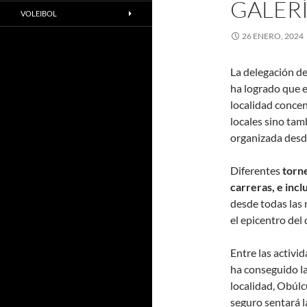
GALERÍ
VOLEIBOL
26 ENERO, 2024
La delegación de
ha logrado que e
localidad conce
locales sino ta
organizada desde
Diferentes
torn
carreras, e inc
desde todas las
el epicentro de
Entre las activ
ha conseguido la
localidad, Obúlcu
seguro sentará l