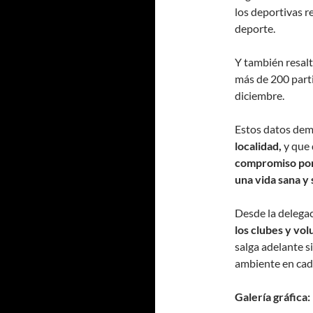
los deportivas r
deporte.
Y también resalt
más de 200 parti
diciembre.
Estos datos de
localidad,
y que 
compromiso por 
una vida sana y
Desde la delega
los clubes y vol
salga adelante s
ambiente en cad
Galería gráfica: