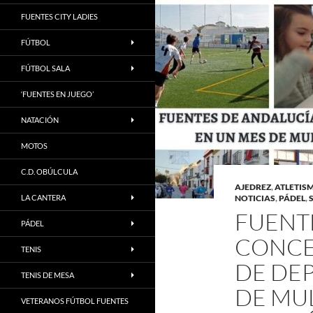
FUENTES CITY LADIES
FÚTBOL
FÚTBOL SALA
‘FUENTES EN JUEGO’
NATACIÓN
MOTOS
C.D. OBÚLCULA
AJEDREZ
,
ATLETIS
LA CANTERA
NOTICIAS
,
PÁDEL
,
FUENT
PÁDEL
CONCE
TENIS
DE DEP
TENIS DE MESA
DE MU
VETERANOS FÚTBOL FUENTES