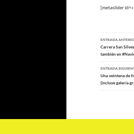
[metaslider id=
Navegaci
ENTRADA ANTERI
de
Carrera San Silve
también en #Navi
entradas
ENTRADA SIGUIEN
Una veintena de f
(incluye galería gr