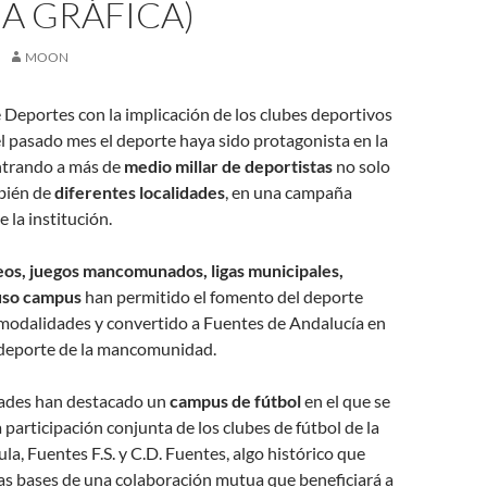
A GRÁFICA)
MOON
 Deportes con la implicación de los clubes deportivos
l pasado mes el deporte haya sido protagonista en la
ntrando a más de
medio millar de deportistas
no solo
mbién de
diferentes localidades
, en una campaña
 la institución.
eos, juegos mancomunados, ligas municipales,
luso campus
han permitido el fomento del deporte
 modalidades y convertido a Fuentes de Andalucía en
l deporte de la mancomunidad.
idades han destacado un
campus de fútbol
en el que se
 participación conjunta de los clubes de fútbol de la
la, Fuentes F.S. y C.D. Fuentes, algo histórico que
as bases de una colaboración mutua que beneficiará a