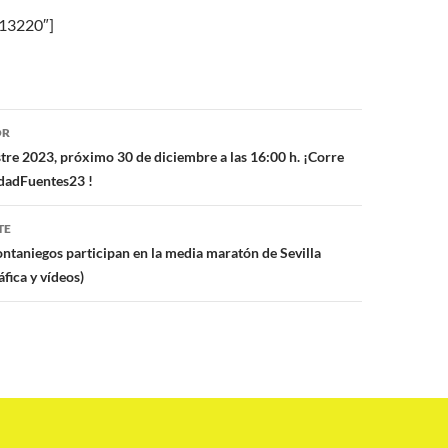
»13220″]
ón
OR
stre 2023, próximo 30 de diciembre a las 16:00 h. ¡Corre
dadFuentes23 !
TE
ontaniegos participan en la media maratón de Sevilla
áfica y vídeos)