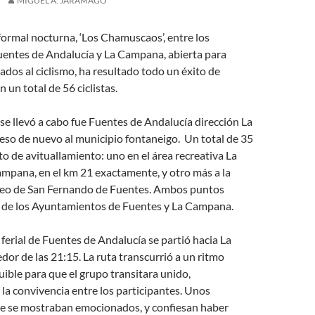
MIGUEL Á. JARAMAGO
formal nocturna, ‘Los Chamuscaos’, entre los
uentes de Andalucía y La Campana, abierta para
nados al ciclismo, ha resultado todo un éxito de
n un total de 56 ciclistas.
 se llevó a cabo fue Fuentes de Andalucía dirección La
eso de nuevo al municipio fontaneigo. Un total de 35
 de avituallamiento: uno en el área recreativa La
mpana, en el km 21 exactamente, y otro más a la
aseo de San Fernando de Fuentes. Ambos puntos
o de los Ayuntamientos de Fuentes y La Campana.
 ferial de Fuentes de Andalucía se partió hacia La
or de las 21:15. La ruta transcurrió a un ritmo
uible para que el grupo transita
ra unido,
 la convivencia entre los participantes. Unos
ue se mostraban emocionados, y confiesan haber