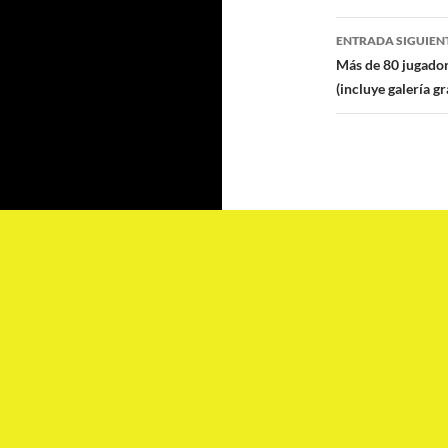
entradas
ENTRADA SIGUIEN
Más de 80 jugador
(incluye galería g