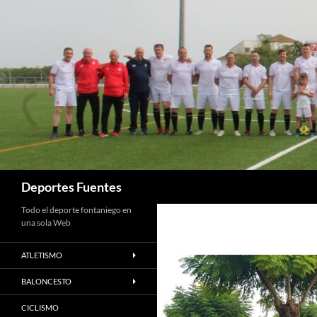
Saltar
al
contenido
Buscar
Deportes Fuentes
Todo el deporte fontaniego en
una sola Web
ATLETISMO
BALONCESTO
CICLISMO