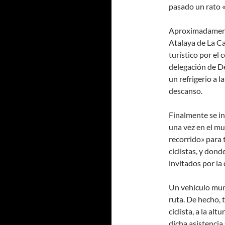
pasado un rato 
Aproximadamente 
Atalaya de La C
turístico por el 
delegación de De
un refrigerio a 
descanso.
Finalmente se in
una vez en el mu
recorrido» para 
ciclistas, y don
invitados por la
Un vehículo mun
ruta. De hecho, 
ciclista, a la al
dicha asistencia