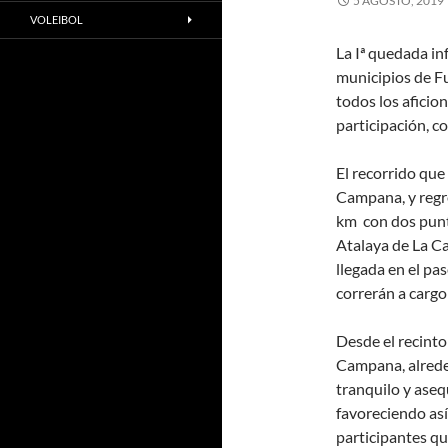
5 AGOSTO, 2019
VOLEIBOL
La Iª quedada in
municipios de F
todos los aficio
participación, co
El recorrido que
Campana, y regr
km con dos punto
Atalaya de La Ca
llegada en el p
correrán a carg
Desde el recinto
Campana, alreded
tranquilo y aseq
favoreciendo así
participantes q