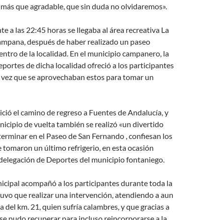
«más que agradable, que sin duda no olvidaremos».
a las 22:45 horas se llegaba al área recreativa La
ampana, después de haber realizado un paseo
centro de la localidad. En el municipio campanero, la
portes de dicha localidad ofreció a los participantes
la vez que se aprovechaban estos para tomar un
ició el camino de regreso a Fuentes de Andalucía, y
nicipio de vuelta también se realizó «un divertido
terminar en el Paseo de San Fernando , confiesan los
de tomaron un último refrigerio, en esta ocasión
 delegación de Deportes del municipio fontaniego.
icipal acompañó a los participantes durante toda la
tuvo que realizar una intervención, atendiendo a aun
tura del km. 21, quien sufría calambres, y que gracias a
 se pudo recuperar para incluso reincorporarse a la