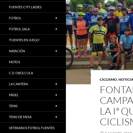
FUENTES CITY LADIES
FÚTBOL
FÚTBOL SALA
‘FUENTES EN JUEGO’
NATACIÓN
MOTOS
C.D. OBÚLCULA
CICLISMO
,
NOTICI
LA CANTERA
FONTA
PÁDEL
CAMPA
TENIS
LA Iª
TENIS DE MESA
CICLI
VETERANOS FÚTBOL FUENTES