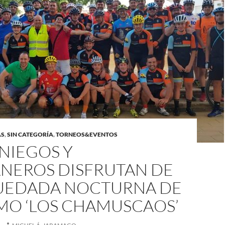
AS
,
SIN CATEGORÍA
,
TORNEOS&EVENTOS
NIEGOS Y
NEROS DISFRUTAN DE
 QUEDADA NOCTURNA DE
SMO ‘LOS CHAMUSCAOS’