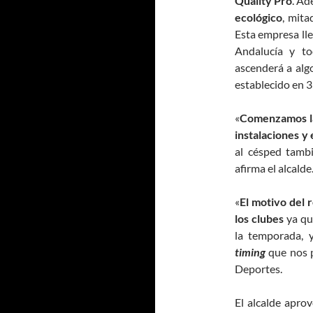
Quality Pro
. Ad
ecológico
, mita
Esta empresa ll
Andalucía y to
ascenderá a alg
establecido en 3
«
Comenzamos la 
instalaciones y
al césped tambi
afirma el alcalde
«
El motivo del 
los clubes
ya que
la temporada, 
timing
que nos p
Deportes.
El alcalde apro