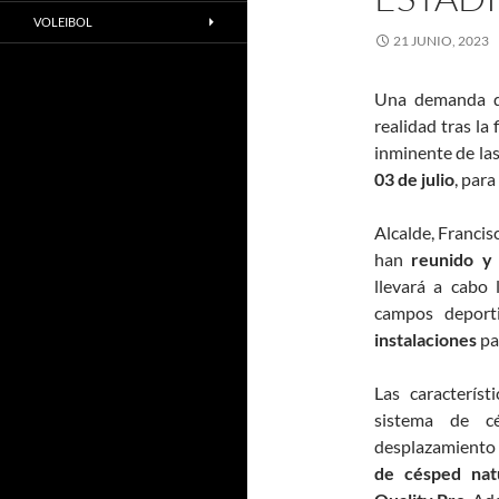
VOLEIBOL
21 JUNIO, 2023
Una demanda de
realidad tras la 
inminente de la
03 de julio
, para
Alcalde, Francis
han
reunido y
llevará a cabo 
campos deport
instalaciones
pa
Las caracterís
sistema de cé
desplazamient
de césped natu