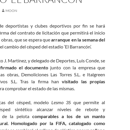
MOON
 deportistas y clubes deportivos por fin se hará
firma del contrato de licitación que permitirá el inicio
s obras, que se espera que
arranque en la semana del
 el cambio del césped del estadio ‘El Barrancón’.
co J. Martínez, y delegado de Deportes, Luis Conde, se
 firmado el documento
junto con la empresa que
las obras, Demoliciones Las Torres S.L. e Italgreen
ivos S.L. Tras la firma han
visitado las propias
ra comprobar el estado de las mismas.
ticas del césped, modelo
Lesmo 3S
que permite al
sped sintético alcanzar niveles de rebote y
o de la pelota
comparables a los de un manto
ral.
Homologado por la FIFA, catalogado como