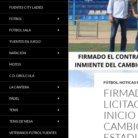
FUENTES CITY LADIES
FÚTBOL
FÚTBOL SALA
‘FUENTES EN JUEGO’
NATACIÓN
MOTOS
C.D. OBÚLCULA
FÚTBOL
,
NOTICAS 
LA CANTERA
FIRMA
PÁDEL
LICITA
TENIS
INICIO
TENIS DE MESA
CAMBIO
VETERANOS FÚTBOL FUENTES
ESTADI