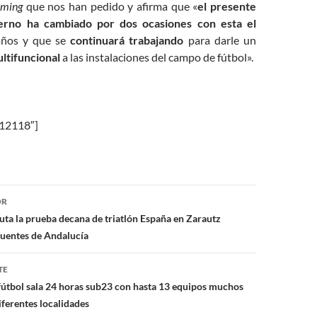
iming
que nos han pedido y afirma que «
el presente
erno ha cambiado por dos ocasiones con esta el
ños y que se
continuará trabajando
para darle un
ltifuncional
a las instalaciones del campo de fútbol».
»12118″]
ón
OR
uta la prueba decana de triatlón España en Zarautz
uentes de Andalucía
TE
útbol sala 24 horas sub23 con hasta 13 equipos muchos
iferentes localidades