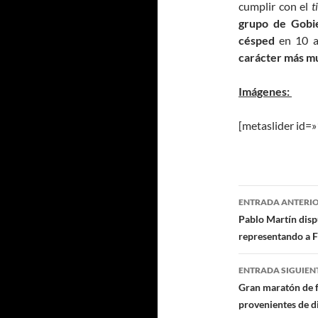
cumplir con el
t
grupo de Gobi
césped
en 10 a
carácter más mu
Imágenes:
[metaslider id=
Navegaci
ENTRADA ANTERI
de
Pablo Martín disp
representando a F
entradas
ENTRADA SIGUIEN
Gran maratón de f
provenientes de d