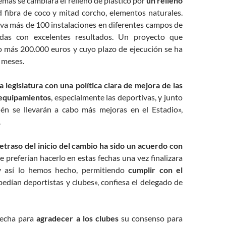
emás se cambiará el relleno de plástico por
un relleno
d fibra de coco y mitad corcho, elementos naturales.
eva más de 100 instalaciones en diferentes campos de
das con excelentes resultados. Un proyecto que
o más 200.000 euros y cuyo plazo de ejecución se ha
 meses.
legislatura con una política clara de mejora de las
 equipamientos
, especialmente las deportivas, y junto
én se llevarán a cabo más mejoras en el Estadio»,
.
retraso del inicio del cambio ha sido un acuerdo con
 preferían hacerlo en estas fechas una vez finalizara
y así lo hemos hecho, permitiendo
cumplir con el
edían deportistas y clubes», confiesa el delegado de
vecha para
agradecer a los clubes
su consenso para