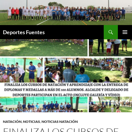
Saltar
al
contenido
Buscar
Deportes Fuentes
MENÚ
PRINCI
NATACIÓN
,
NOTICIAS
,
NOTICIAS NATACIÓN
FINALIZA LOS CURSOS DE