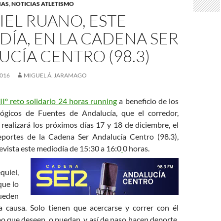
IAS
,
NOTICIAS ATLETISMO
EL RUANO, ESTE
ÍA, EN LA CADENA SER
CÍA CENTRO (98.3)
2016
MIGUEL Á. JARAMAGO
IIº reto solidario 24 horas running
a beneficio de los
lógicos de Fuentes de Andalucía, que el corredor,
realizará los próximos días 17 y 18 de diciembre, el
portes de la Cadena Ser Andalucía Centro (98.3),
evista este mediodía de 15:30 a 16:0
0 horas.
uiel,
que lo
eden
a causa. Solo tienen que acercarse y correr con él
o que deseen, o puedan, y así de paso hacen deporte,