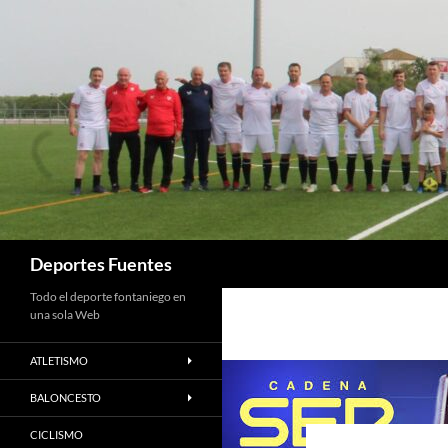
Saltar
al
contenido
Buscar
Deportes Fuentes
Todo el deporte fontaniego en
una sola Web
ATLETISMO
BALONCESTO
CICLISMO