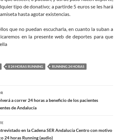
lquier tipo de donativo; a partirde 5 euros se les hará
amiseta hasta agotar existencias.
llos que no puedan escucharla, en cuanto la suban a
blicaremos en la presente web de deportes para que
ella
II 24 HORAS RUNNING
RUNNING 24 HORAS
ón
OR
verá a correr 24 horas a beneficio de los pacientes
entes de Andalucía
TE
trevistado en la Cadena SER Andalucía Centro con motivo
ico 24 horas Running (audio)