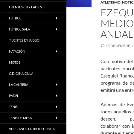
ATLETISMO
,
NOTIC
FUENTES CITY LADIES
EZEQUI
FÚTBOL
MEDIOD
FÚTBOL SALA
ANDALU
‘FUENTES EN JUEGO’
15 DICIEMBRE, 
NATACIÓN
Con motivo del
MOTOS
pacientes onco
C.D. OBÚLCULA
Ezequiel Ruano, 
programa de de
LA CANTERA
emitirá una entr
PÁDEL
Además de Ezeq
TENIS
todos aquellos 
TENIS DE MESA
deseen, pu
colaborar con l
VETERANOS FÚTBOL FUENTES
durante el tiemp