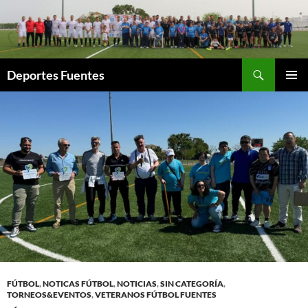
Saltar
al
contenido
Buscar
Deportes Fuentes
MENÚ
PRINCI
FÚTBOL
,
NOTICAS FÚTBOL
,
NOTICIAS
,
SIN CATEGORÍA
,
TORNEOS&EVENTOS
,
VETERANOS FÚTBOL FUENTES