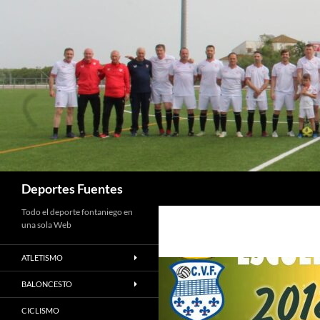
Saltar
al
contenido
Buscar
Deportes Fuentes
Todo el deporte fontaniego en
una sola Web
ATLETISMO
BALONCESTO
CICLISMO