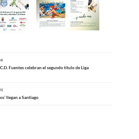
ón
OR
C.D. Fuentes celebran el segundo título de Liga
TE
os’ llegan a Santiago