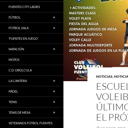
FUENTES CITY LADIES
FÚTBOL
FÚTBOL SALA
‘FUENTES EN JUEGO’
NATACIÓN
MOTOS
C.D. OBÚLCULA
NOTICIAS
,
NOTICI
LA CANTERA
ESCUEL
PÁDEL
VOLEIB
TENIS
ÚLTIMO
TENIS DE MESA
EL PRÓ
VETERANOS FÚTBOL FUENTES