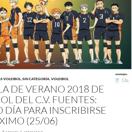
AS VOLEIBOL
,
SIN CATEGORÍA
,
VOLEIBOL
A DE VERANO 2018 DE
OL DEL C.V. FUENTES:
 DÍA PARA INSCRIBIRSE
XIMO (25/06)