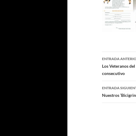
Navegaci
ENTRADA ANTERI
de
Los Veteranos del 
consecutivo
entradas
ENTRADA SIGUIEN
Nuestros ‘Bicigrin