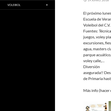
19 JUNIO, 2018
VOLEIBOL
El próximo lunes 
Escuela de Vera
Voleibol del C.V.
Fuentes: Técnica
juegos, voley pla
excursiones, fies
agua, masters cl
parque acuático
voley calle,…
Diversión
asegurada!! Des
de Primaria hasta
Más info (hacer 