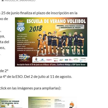
MIGUEL Á. JARAMAGO
25 de junio finaliza el plazo de inscripción en la
no de
,
ya,
ta del
ass,
,
de 2°
 4° de la ESO. Del 2 de julio al 11 de agosto.
click en las imágenes para ampliarlas):