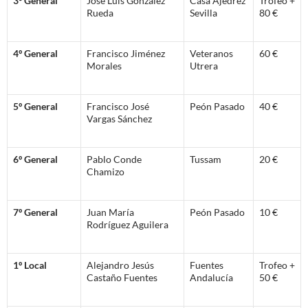
3º General
José Luis González
Casa Ajedrez
Trofeo +
Rueda
Sevilla
80 €
4º General
Francisco Jiménez
Veteranos
60 €
Morales
Utrera
5º General
Francisco José
Peón Pasado
40 €
Vargas Sánchez
6º General
Pablo Conde
Tussam
20 €
Chamizo
7º General
Juan María
Peón Pasado
10 €
Rodríguez Aguilera
1º Local
Alejandro Jesús
Fuentes
Trofeo +
Castaño Fuentes
Andalucía
50 €