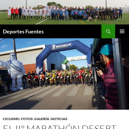
Saltar
al
contenido
Buscar
Deportes Fuentes
MENÚ
PRINCI
CICLISMO
,
FOTOS
,
GALERÍA
,
NOTICIAS
EL IIº MARATHÓN DESERT