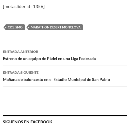
[metaslider id=1356]
CICLISMO
MARATHON DESERT MONCLOVA
Navegación
ENTRADA ANTERIOR
de
Estreno de un equipo de Pádel en una Liga Federada
entradas
ENTRADA SIGUIENTE
Mañana de baloncesto en el Estadio Municipal de San Pablo
SÍGUENOS EN FACEBOOK